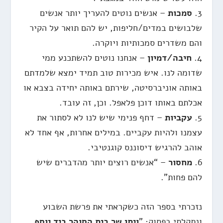
3.
סמכות
– אנשים נוטים להעריך יותר אנשים
שלבושים במדים/חליפות, יש להם תואר על הקיר
והם משדרים סמכותיות ויוקרה.
4.
חיבה/דמיון
– אנחנו נוטים להשתכנע ממי
שדומה לנו. איש מכירות טוב תמיד ימצא שלמדתם
באותה אוניברסיטה, שירתם באותה יחידה בצבא או
אכלתם באותו דוכן פלאפל. וכן, זה עובד.
5.
עקביות
– דחף פנימי שיש לנו לא לסתור את
עצמנו ולהיות עקביים. במילים אחרות, אף אחד לא
אוהב להרגיש דיסוננס קוגנטיבי.
6.
מחסור
– “אנשים רוצים יותר מהדברים שיש
להם פחות”.
נזכרתי בספר הזה כשקראתי את פרשת השבוע
ונתקלתי בפסוק: "
ויתן שר בית הסוהר ביד יוסף