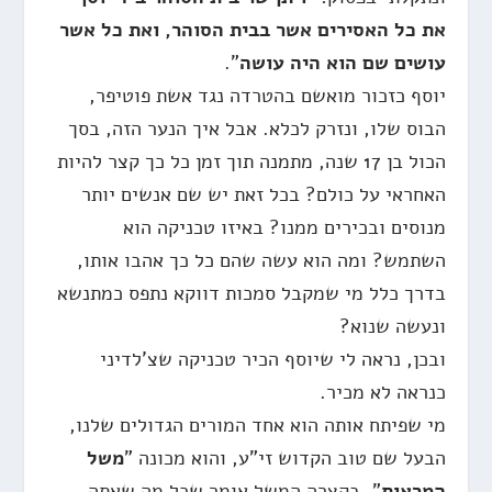
את כל האסירים אשר בבית הסוהר, ואת כל אשר
עושים שם הוא היה עושה
".
יוסף כזכור מואשם בהטרדה נגד אשת פוטיפר,
הבוס שלו, ונזרק לכלא. אבל איך הנער הזה, בסך
הכול בן 17 שנה, מתמנה תוך זמן כל כך קצר להיות
האחראי על כולם? בכל זאת יש שם אנשים יותר
מנוסים ובכירים ממנו? באיזו טכניקה הוא
השתמש? ומה הוא עשה שהם כל כך אהבו אותו,
בדרך כלל מי שמקבל סמכות דווקא נתפס כמתנשא
ונעשה שנוא?
ובכן, נראה לי שיוסף הכיר טכניקה שצ'לדיני
כנראה לא מכיר.
מי שפיתח אותה הוא אחד המורים הגדולים שלנו,
הבעל שם טוב הקדוש זי"ע, והוא מכונה "
משל
המראות
". בקצרה המשל אומר שכל מה שאתה