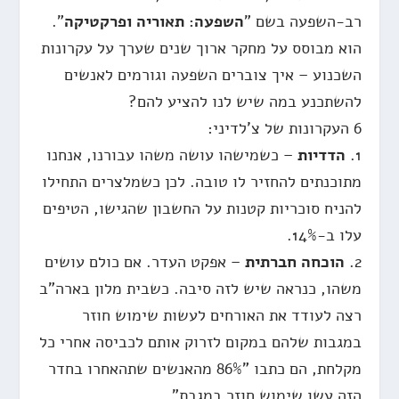
רב-השפעה בשם "
השפעה: תאוריה ופרקטיקה
".
הוא מבוסס על מחקר ארוך שנים שערך על עקרונות
השכנוע – איך צוברים השפעה וגורמים לאנשים
להשתכנע במה שיש לנו להציע להם?
6 העקרונות של צ'לדיני:
1.
הדדיות
– כשמישהו עושה משהו עבורנו, אנחנו
מתוכנתים להחזיר לו טובה. לכן כשמלצרים התחילו
להניח סוכריות קטנות על החשבון שהגישו, הטיפים
עלו ב-14%.
2.
הוכחה חברתית
– אפקט העדר. אם כולם עושים
משהו, כנראה שיש לזה סיבה. כשבית מלון בארה"ב
רצה לעודד את האורחים לעשות שימוש חוזר
במגבות שלהם במקום לזרוק אותם לכביסה אחרי כל
מקלחת, הם כתבו "86% מהאנשים שתהאחרו בחדר
הזה עשו שימוש חוזר במגבת".