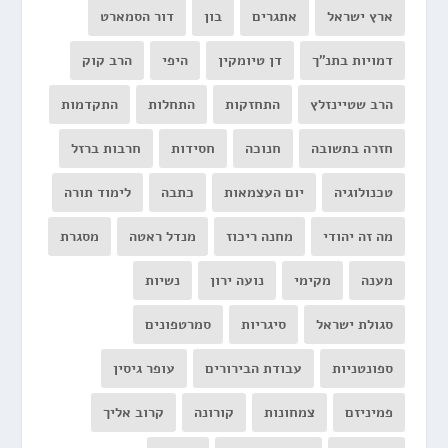
ארץ ישראל
אתגרים
בון
דור הסמארט
דמויות בתנ"ך
דן טיומקין
היפי
הרב קוק
הרב שטיינזלץ
התחזקות
התחלות
התקדמות
חזרה בתשובה
חנוכה
חסידות
חרבות ברזל
טכנולוגיה
יום העצמאות
כתבה
לימוד תורה
מה זה יהודי
מחנה ריכוז
מנדל ראטה
מסגרת
מענה
מקימי
נועה ירון
נשיות
סגולת ישראל
סיגריות
סמרטפונים
ספונטניות
עבודת הבירורים
עופר גיסין
פמיניזם
צמחונות
קורונה
קרוב אליך