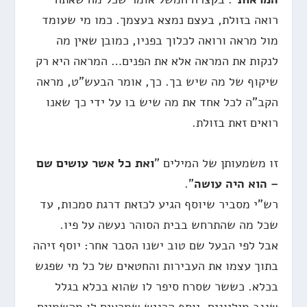
רואה בזולת, בעצם נמצא בעצמך. כמו מי שעומד
מול מראה ורואה לכלוך בפניו, כמובן שאין מה
לנקות את המראה אלא את הפנים… המראה היא רק
שיקוף של מה שיש בך. כך, אומר הבעש"ט, מראה
הקב"ה לכל אחד את מה שיש בו על ידי כך שאנו
רואים זאת בזולת.
זו משמעותן של המילים "
ואת כל אשר עושים שם
– הוא היה עושה
".
רש"י מסביר שיוסף הגיע לכזאת דרגת סמכות, עד
שכל מה שהתרחש בבית הסוהר נעשה על פיו.
אבל לפי הבעל שם טוב ישנו הסבר אחר: יוסף זיהה
בתוך עצמו את העבירות והחטאים של כל מי שפגש
בכלא. כששר שסרח סיפר לו שהוא בכלא בגלל
שגנב מיליונים, יוסף הרגיש שמראים לו מהשמיים