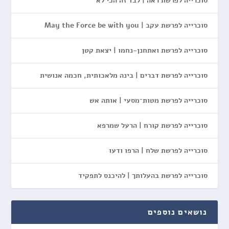
סוכרייה לפרשת ראה | לבד זה הכי לא
סוכרייה לפרשת עקב | May the Force be with you
סוכרייה לפרשת ואתחנן-נחמו | יצאת קטן
סוכרייה לפרשת דברים | בינה מלאכותית, חכמה אנושית
סוכרייה לפרשת מטות־מסעי | אותה אש
סוכרייה לפרשת קורח | הרעל שמרפא
סוכרייה לפרשת שלח | הרפו ודעו
סוכרייה לפרשת בהעלותך | להיכנס לתפקיד
נושאים נוספים