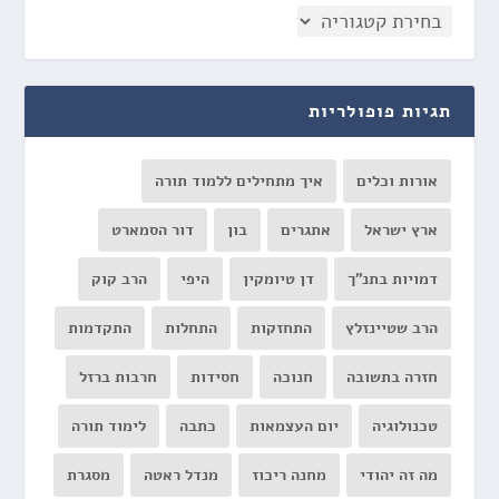
תגיות פופולריות
אורות וכלים
איך מתחילים ללמוד תורה
ארץ ישראל
אתגרים
בון
דור הסמארט
דמויות בתנ"ך
דן טיומקין
היפי
הרב קוק
הרב שטיינזלץ
התחזקות
התחלות
התקדמות
חזרה בתשובה
חנוכה
חסידות
חרבות ברזל
טכנולוגיה
יום העצמאות
כתבה
לימוד תורה
מה זה יהודי
מחנה ריכוז
מנדל ראטה
מסגרת