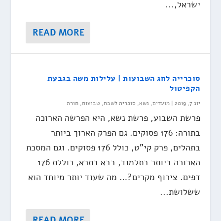
ישראל,...
READ MORE
סוכרייה לחג השבועות | עלילות משה בגבעת
הקפיטול
יונ 7, 2019
|
מועדים
,
נשא
,
סוכריה לשבת
,
שבועות
,
תורה
פרשת השבוע, פרשת נשא, היא הפרשה הארוכה
בתורה: 176 פסוקים. גם הפרק הארוך ביותר
בתהלים, פרק קי"ט, כולל 176 פסוקים. וגם המסכת
הארוכה ביותר בתלמוד, בבא בתרא, כוללת 176
דפים. צירוף מקרים?… מה שעוד יותר מיוחד הוא
ששלושת...
READ MORE