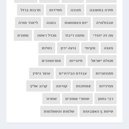
חזרה בתשובה
חנוכה
חסידות
חרבות ברזל
טכנולוגיה
יום העצמאות
כתבה
לימוד תורה
מה זה יהודי
מחנה ריכוז
מנדל ראטה
מסגרת
מענה
מקימי
נועה ירון
נשיות
סגולת ישראל
סיגריות
סמרטפונים
ספונטניות
עבודת הבירורים
עופר גיסין
פמיניזם
צמחונות
קורונה
קרוב אליך
רבי נחמן
שומרי אמונים
שחרור
שיטת 5 האצבעות
שלמות והשתלמות