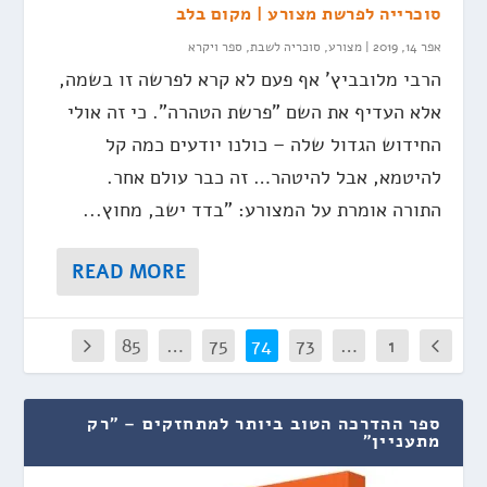
סוכרייה לפרשת מצורע | מקום בלב
אפר 14, 2019
|
מצורע
,
סוכריה לשבת
,
ספר ויקרא
הרבי מלובביץ' אף פעם לא קרא לפרשה זו בשמה,
אלא העדיף את השם "פרשת הטהרה". כי זה אולי
החידוש הגדול שלה – כולנו יודעים כמה קל
להיטמא, אבל להיטהר… זה כבר עולם אחר.
התורה אומרת על המצורע: "בדד ישב, מחוץ...
READ MORE
85
…
75
74
73
…
1
ספר ההדרכה הטוב ביותר למתחזקים – "רק
מתעניין"