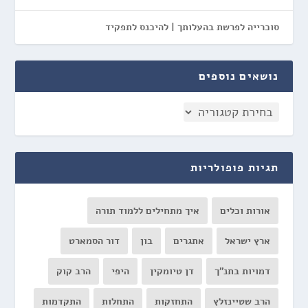
סוכרייה לפרשת בהעלותך | להיכנס לתפקיד
נושאים נוספים
תגיות פופולריות
אורות וכלים
איך מתחילים ללמוד תורה
ארץ ישראל
אתגרים
בון
דור הסמארט
דמויות בתנ"ך
דן טיומקין
היפי
הרב קוק
הרב שטיינזלץ
התחזקות
התחלות
התקדמות