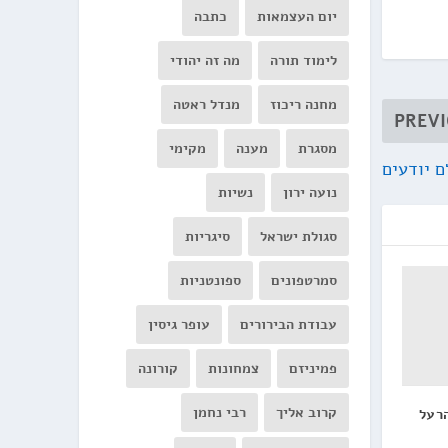
יום העצמאות
כתבה
לימוד תורה
מה זה יהודי
מחנה ריכוז
מנדל ראטה
PREV
מסגרת
מענה
מקימי
ם יודעים
נועה ירון
נשיות
סגולת ישראל
סיגריות
סמרטפונים
ספונטניות
עבודת הבירורים
עופר גיסין
פמיניזם
צמחונות
קורונה
קרוב אליך
רבי נחמן
הרעל