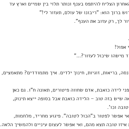
חרון הצליח להיתפס בענף ונותר תלוי בין שמיים וארץ עד
ש ברוך הוא: "ריבונו של עולם, תעזור לי!"
ר לך, רק עזוב את הענף".
 אפול!
וד מישהו שיכול לעזור?…"
סה, בריאות, זוגיות, חינוך ילדים. איך מתמודדים? מתאמצים,
ני לידה כואבת, אדם שחווה פיטורים, תאונה ח"ו. גם כאן
ה שיש בזה טוב – הלידה כואבת אבל בסופה ייצא תינוק,
ובה וכו'.
י אפשר לפטור ב"הכול לטובה". פיגוע מחריד, מלחמות,
איזו טובה תצא מהם, ואי אפשר לעצום עיניים ולהמשיך הלאה.