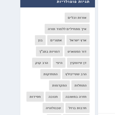
תגיות פופולריות
אורות וכלים
איך מתחילים ללמוד תורה
ארץ ישראל
אתגרים
בון
דור הסמארט
דמויות בתנ"ך
דן טיומקין
היפי
הרב קוק
הרב שטיינזלץ
התחזקות
התחלות
התקדמות
חזרה בתשובה
חנוכה
חסידות
חרבות ברזל
טכנולוגיה