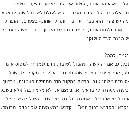
אל. הוא אוהב אותם, קשור אליהם, מצטער בצערם ושמח
 האלה, יהיה לו הסבר הגיוני. הוא לעולם לא יוכל שוב להצטער
 למה יש צער, הוא כבר לא יוכל יותר להשתתף בצערם, להתפלל
ם אחר ולנחם אותו, כי מבחינתו יש היגיון בדבר. משה מעדיף
ל הבנת הצד האלוקי.
גמר. למה?
שכל, גם אם זה קשה, שהכול לטובה. אדם שמאחר למטוס אומר
רסק, או שאפגוש כאן מישהו חשוב… אבל יש מקרים שהשכל
את מזה משהו טוב. בדיוק במקום הזה מתחילה האמונה, מכיוון
כשזה מסתדר לי בראש, אז בעצם אני לא מאמין בה' אלא בשכל
ותו למציאות שלי. אמונה בה' זה מצב שבו השכל יוצא מכלל
א נקרא "הקדוש ברוך הוא" – קדוש במשמעות של נבדל, מרומם,