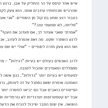
איש אחד טיפס על הר והחליק על אבן. ברגע הא
שהרגיש שכוחותיו עוזבים אותו. הוא צעק לקדו
כעבור רגע שמע בת קול מן השמיים: "אני אעזו
"סליחה, לא שמעתי טוב?"
"אמרתי שאני אעזור לך, אם תעזוב את הענף".
לרגע השתרר שקט. מה זאת אומרת לעזוב, אני
ואז הוא צעק חזרה לשמיים – "אולי יש שם ע
לרוב האנשים בעולם יש בעיות "רגילות" – פרנ
מתפללים ומאמינים שהכול לטובה.
לפעמים יש בעיות יותר "גדולות", כגון אשה לפ
האמונה אומרת שאם נסתכל על זה לעומק, נרא
הפיטורים כואבים אבל הם יביאו למשרה יותר ט
אבל יש קטסטרופות וטרגדיות לא נורמליות שא
השואה. אין שום הסבר שיכול להניח את הדעת 