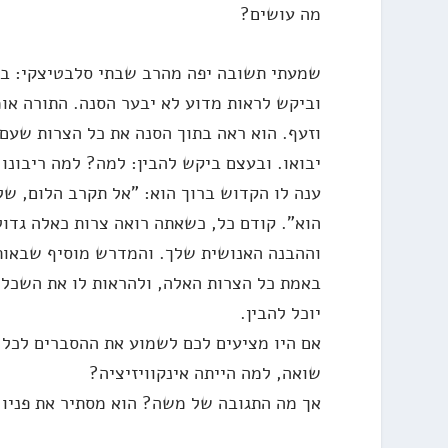
מה עושים?
שמעתי תשובה יפה מהרב שבתי סלבטיצקי: בפ
וביקש לראות מדוע לא יבער הסנה. התורה או
וזעף. הוא ראה בתוך הסנה את כל הצרות שעם 
יבואו. ובעצם ביקש להבין: למה? למה ריבונו
ענה לו הקדוש ברוך הוא: "אל תקרב הלום, של
הוא". קודם כל, כשאתה רואה צרות כאלה גדו
וההבנה האנושית שלך. והמדרש מוסיף שבאותו
באמת כל הצרות האלה, ולהראות לו את השכל
יוכל להבין.
אם היו מציעים לכם לשמוע את ההסברים לכל 
שואה, למה הייתה אינקוויזיציה?
אך מה התגובה של משה? הוא מסתיר את פניו 