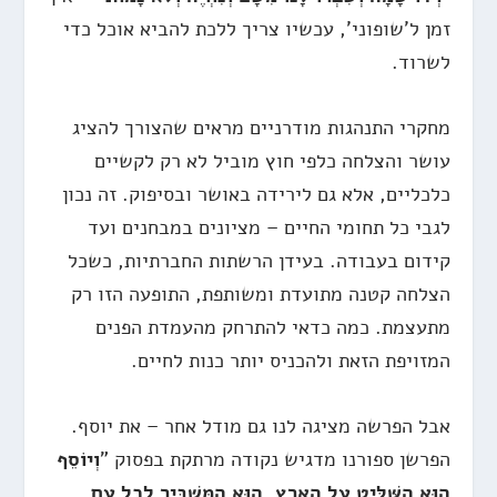
זמן ל'שופוני', עכשיו צריך ללכת להביא אוכל כדי
לשרוד.
מחקרי התנהגות מודרניים מראים שהצורך להציג
עושר והצלחה כלפי חוץ מוביל לא רק לקשיים
כלכליים, אלא גם לירידה באושר ובסיפוק. זה נכון
לגבי כל תחומי החיים – מציונים במבחנים ועד
קידום בעבודה. בעידן הרשתות החברתיות, כשכל
הצלחה קטנה מתועדת ומשותפת, התופעה הזו רק
מתעצמת. כמה כדאי להתרחק מהעמדת הפנים
המזויפת הזאת ולהכניס יותר כנות לחיים.
אבל הפרשה מציגה לנו גם מודל אחר – את יוסף.
הפרשן ספורנו מדגיש נקודה מרתקת בפסוק "
וְיוֹסֵף
הוּא הַשַּׁלִּיט עַל הָאָרֶץ, הוּא הַמַּשְׁבִּיר לְכָל עַם