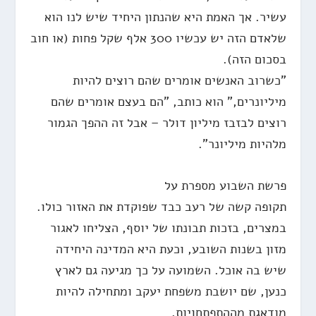
עשיר. אך האמת היא שהנתון היחיד שיש לנו הוא
שלאדם הזה יש עכשיו 300 אלף שקל פחות (או חוב
בסכום הזה).
"כשרוב האנשים אומרים שהם רוצים להיות
מיליונרים," הוא כותב, "הם בעצם אומרים שהם
רוצים לבזבז מיליון דולר – אבל זה ההפך הגמור
מלהיות מיליונר".
פרשת השבוע מספרת על
תקופה קשה של רעב כבד שפוקדת את האזור כולו.
במצרים, בזכות תבונתו של יוסף, הצליחו לאגור
מזון בשנות השובע, וכעת היא המדינה היחידה
שיש בה אוכל. השמועה על כך מגיעה גם לארץ
כנען, שם יושבת משפחת יעקב ומתחילה להיות
מודאגת מההתפתחויות.