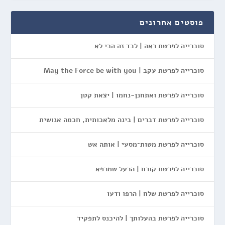
פוסטים אחרונים
סוכרייה לפרשת ראה | לבד זה הכי לא
סוכרייה לפרשת עקב | May the Force be with you
סוכרייה לפרשת ואתחנן-נחמו | יצאת קטן
סוכרייה לפרשת דברים | בינה מלאכותית, חכמה אנושית
סוכרייה לפרשת מטות־מסעי | אותה אש
סוכרייה לפרשת קורח | הרעל שמרפא
סוכרייה לפרשת שלח | הרפו ודעו
סוכרייה לפרשת בהעלותך | להיכנס לתפקיד