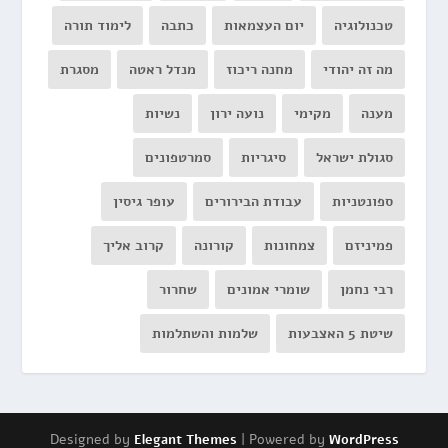
טכנולוגיה
יום העצמאות
כתבה
לימוד תורה
מה זה יהודי
מחנה ריכוז
מנדל ראטה
מסגרת
מענה
מקימי
נועה ירון
נשיות
סגולת ישראל
סיגריות
סמרטפונים
ספונטניות
עבודת הבירורים
עופר גיסין
פמיניזם
צמחונות
קורונה
קרוב אליך
רבי נחמן
שומרי אמונים
שחרור
שיטת 5 האצבעות
שלמות והשתלמות
Designed by
| Powered by
Elegant Themes
WordPress