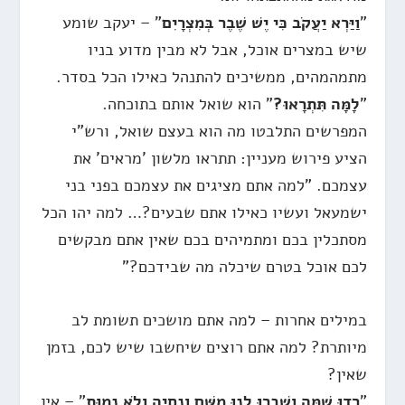
"
וַיַּרְא יַעֲקֹב כִּי יֶשׁ שֶׁבֶר בְּמִצְרָיִם
" – יעקב שומע
שיש במצרים אוכל, אבל לא מבין מדוע בניו
מתמהמהים, ממשיכים להתנהל כאילו הכל בסדר.
"
לָמָּה תִּתְרָאוּ?
" הוא שואל אותם בתוכחה.
המפרשים התלבטו מה הוא בעצם שואל, ורש"י
הציע פירוש מעניין: תתראו מלשון 'מראים' את
עצמכם. "למה אתם מציגים את עצמכם בפני בני
ישמעאל ועשיו כאילו אתם שבעים?… למה יהו הכל
מסתכלין בכם ומתמיהים בכם שאין אתם מבקשים
לכם אוכל בטרם שיכלה מה שבידכם?"
במילים אחרות – למה אתם מושכים תשומת לב
מיותרת? למה אתם רוצים שיחשבו שיש לכם, בזמן
שאין?
"
רְדוּ שָׁמָּה וְשִׁבְרוּ לָנוּ מִשָּׁם וְנִחְיֶה וְלֹא נָמוּת
" – אין