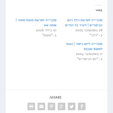
קשור
סוכרייה לפרשת וילך ויום
סוכרייה לפרשת מטות־מסעי |
הכיפורים | לשיר כל החיים
אותה אש
26 בספטמבר 2025
10 ביולי 2026
ב-"וילך"
ב-"מטות"
סוכרייה ליום כיפור | נכנס
למקום שנכנס
11 באוקטובר 2024
ב-"יום הכיפורים"
SHARE: