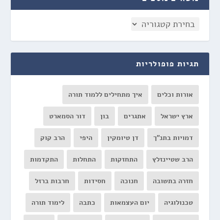
תגיות פופולריות
אורות וכלים
איך מתחילים ללמוד תורה
ארץ ישראל
אתגרים
בון
דור הסמארט
דמויות בתנ"ך
דן טיומקין
היפי
הרב קוק
הרב שטיינזלץ
התחזקות
התחלות
התקדמות
חזרה בתשובה
חנוכה
חסידות
חרבות ברזל
טכנולוגיה
יום העצמאות
כתבה
לימוד תורה