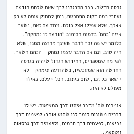
גרסה חדשה. כבר התרגלנו לכך שאם שלחת הודעה
ואחרי כמה דקות התחרטת, ניתן למחוק אותה לא רק
אצלך, אלא אפילו אצל כולם. ויחד עם זאת, נשאר
איזה 'כתם' בדמות הכיתוב "הודעה זו נמחקה".
כלומר יש פה זכר לדבר שאינך מרוצה ממנו, שלא
היה טוב, וגם אם הדבר עצמו נמחק – הכתם השאר.
לפי מה שמספרים, החידוש הגדול שיהיה בגרסה
החדשה הוא שמעכשיו, כשהודעה תימחק – לא
יישאר כל זכר, שום כיתוב. הכל ייעלם, כאילו
מעולם לא היה.
אומרים שה' מדבר איתנו דרך המציאות. יש לו
דרכים משונות לומר לנו שהוא אוהב: לפעמים דרך
נביאים, לפעמים דרך חכמים, ולפעמים דרך גרסאות
ווטסאפ…