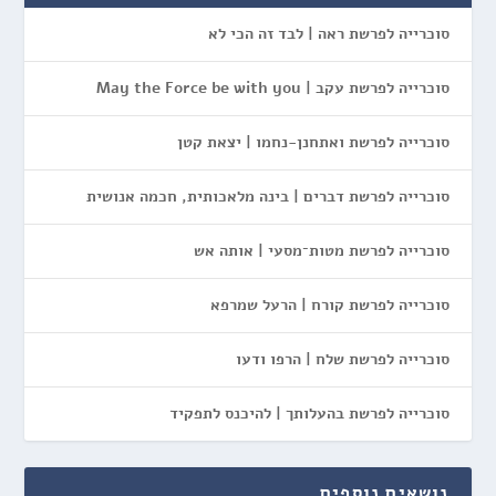
סוכרייה לפרשת ראה | לבד זה הכי לא
סוכרייה לפרשת עקב | May the Force be with you
סוכרייה לפרשת ואתחנן-נחמו | יצאת קטן
סוכרייה לפרשת דברים | בינה מלאכותית, חכמה אנושית
סוכרייה לפרשת מטות־מסעי | אותה אש
סוכרייה לפרשת קורח | הרעל שמרפא
סוכרייה לפרשת שלח | הרפו ודעו
סוכרייה לפרשת בהעלותך | להיכנס לתפקיד
נושאים נוספים