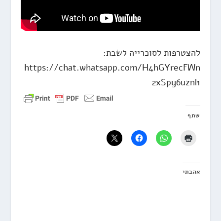
להצטרפות לסוכרייה לשבת:
https://chat.whatsapp.com/H4hGYrecFWn
2xSpy6uznl1
שתף
אהבתי