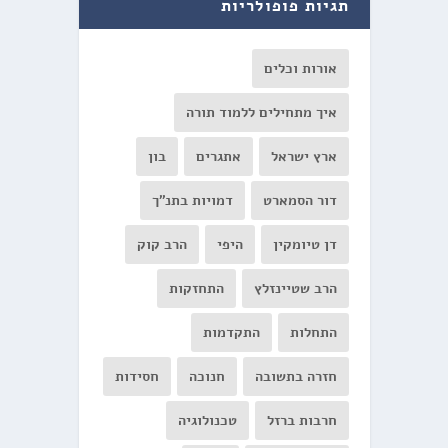
תגיות פופולריות
אורות וכלים
איך מתחילים ללמוד תורה
ארץ ישראל
אתגרים
בון
דור הסמארט
דמויות בתנ"ך
דן טיומקין
היפי
הרב קוק
הרב שטיינזלץ
התחזקות
התחלות
התקדמות
חזרה בתשובה
חנוכה
חסידות
חרבות ברזל
טכנולוגיה