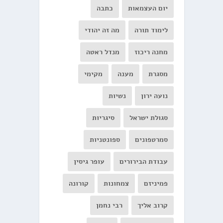
יום העצמאות
כתבה
לימוד תורה
מה זה יהודי
מחנה ריכוז
מנדל ראטה
מסגרת
מענה
מקימי
נועה ירון
נשיות
סגולת ישראל
סיגריות
סמרטפונים
ספונטניות
עבודת הבירורים
עופר גיסין
פמיניזם
צמחונות
קורונה
קרוב אליך
רבי נחמן