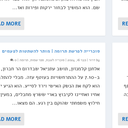
שם. הוא המשיך לבחור ירקות ופירות ואז...
AD MORE
R
סוכרייה לפרשת תרומה | מותר להשתטות לפעמים
by
דרור
|
פבר 16, 2024
|
סוכריה לשבת
,
ספר שמות
,
תרומה
|
0
אלחנן קלמנזון, תושב עתניאל שבדרום הר חברון,
ב-7.10 על ההתרחשויות בעוטף עזה. מבלי להתל
ף
הוא לקח את הנשק האישי וירד לסייע. הוא הגיע י
ה
אחיו ואחיינו לקיבוץ בארי ששרץ מחבלים, במעין 
חילוץ משפחתי שהוקם בין רגע. הם מצאו...
AD MORE
R