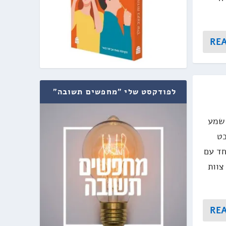
RE
לפודקסט שלי "מחפשים תשובה"
 שמע
בט
חד עם
צוות
RE