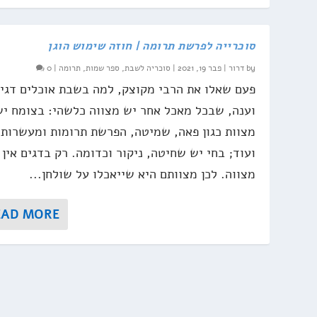
סוכרייה לפרשת תרומה | חוזה שימוש הוגן
by
דרור
|
פבר 19, 2021
|
סוכריה לשבת
,
ספר שמות
,
תרומה
|
0
פעם שאלו את הרבי מקוצק, למה בשבת אוכלים דגי
וענה, שבכל מאכל אחר יש מצווה כלשהי: בצומח יש
מצוות כגון פאה, שמיטה, הפרשת תרומות ומעשרות
ועוד; בחי יש שחיטה, ניקור וכדומה. רק בדגים אין 
מצווה. לכן מצוותם היא שייאכלו על שולחן...
EAD MORE