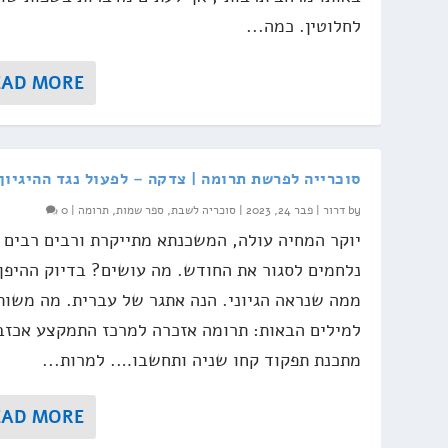
לחלוטין. כמה...
EAD MORE
סוכרייה לפרשת תרומה | צדקה – לפעול נגד ההיגיון
by
דרור
|
פבר 24, 2023
|
סוכריה לשבת
,
ספר שמות
,
תרומה
|
0
יוקר המחיה עולה, המשכנתא מתייקרת ורבים רבים
נלחמים לסגור את החודש. מה עושים? בדיוק ההיפך
ממה שנראה הגיוני. הנה אתגר של עברית. מה משות
למילים הבאות: תרומה אזכרה למרכז התמקצע אכזב
מתכנת תפקוד קחו שניה ותחשבו…. למרות...
EAD MORE