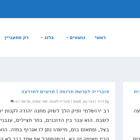
ראשי
נושאים
בלוג
רק מתעניין
ית
סוכרייה לפרשת תרומה | תרשים לתודעה
by
דרור
|
פבר 20, 2026
|
סוכריה לשבת
,
ספר שמות
,
תרומה
|
0
עה
רב ירושלמי ותיק הלך לשוק מחנה יהודה לקנות יר
לשבת. הוא עבר בין הדוכנים, בחר חצילים, עגבניו
בצל, ופתאום בום, מישהו נתן לו אגרוף בחזה. הוא
ות
הבין מאיפה זה בא, וכשהסתכל אף אחד כבר לא הי