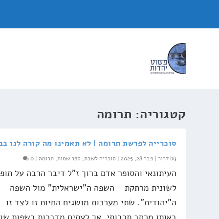
קטגוריה:
תרומה
סוכרייה לפרשת תרומה | לא תאמינו מה קורה לנו בב
by
דרור
|
פבר 28, 2025
|
סוכריה לשבת
,
ספר שמות
,
תרומה
|
0
העיתונאי והסופר אדם ברוך ז"ל דיבר הרבה על תופ
לשונית מרתקת – השפה ה"ישראלית" מול השפה
ה"יהודית". שתי מערכות מושגים החיות זו לצד זו
באותו מרחב תרבותי, אך לעתים מדברות בשפות שונ