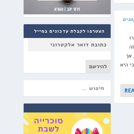
טנים
הצטרפו לקבלת עדכונים במייל
רו
1. משימתה
 אך
י היא
להירשם
RE