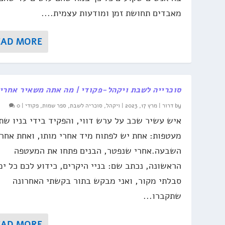
מאבדים תחושת זמן ומודעות עצמית....
EAD MORE
סוכרייה לשבת ויקהל-פקודי | מה אתה משאיר אחרי
by
דרור
|
מרץ 17, 2023
|
ויקהל
,
סוכריה לשבת
,
ספר שמות
,
פקודי
|
0
איש עשיר שכב על ערש דווי, והפקיד בידי בניו שת
מעטפות: אחת יש לפתוח מיד אחרי מותו, ואחת אחרי
השבעה.אחרי שנפטר, הבנים פתחו את המעטפה
הראשונה, נכתב שם: בניי היקרים, כידוע לכם כל ימ
סבלתי מקור, ואני מבקש בתור בקשתי האחרונה
שתקברו...
EAD MORE