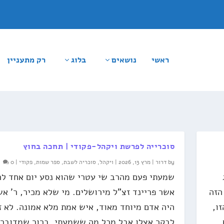
ראשי
נושאים
בלוג
רק מתעניין
סוכרייה לפרשת ויקהל-פקודי | תחכה בחוץ
by
דרור
|
מרץ 13, 2026
|
ויקהל
,
סוכריה לשבת
,
ספר שמות
,
פקודי
|
0
ג
שמעתי פעם מהרב שי עטרי שהוא נסע יום אחד לר
הזה
אשר פריינד זצ"ל מירושלים. מי שלא מכיר, ר' אש
ו,
היה אדם מיוחד מאוד, איש אמת מלא אמונה. לא ז
לבקר אצלו אבל מכל מה ששמעתי, ברור שמדובר