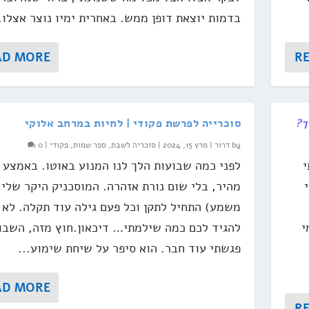
בדמות יוצאת דופן ממש. באחרית ימיו נוצר אצלו..
AD MORE
R
ך?
סוכרייה לפרשת פקודי | לחיות במרחב אלוקי
by
דרור
|
מרץ 15, 2024
|
סוכריה לשבת
,
ספר שמות
,
פקודי
|
0
י
לפני כמה שבועות הלך לנו המנוע באוטו. באמצע 
מהיר, בלי שום נורת אזהרה. המוסכניק היקר שלי 
משמע) התחיל לתקן וכל פעם גילה עוד תקלה. לא 
י
להגיד לכם כמה שילמתי… דיכאון.חוץ מזה, השבו
פגשתי עוד חבר. הוא סיפר על שיחת שימוע...
AD MORE
R