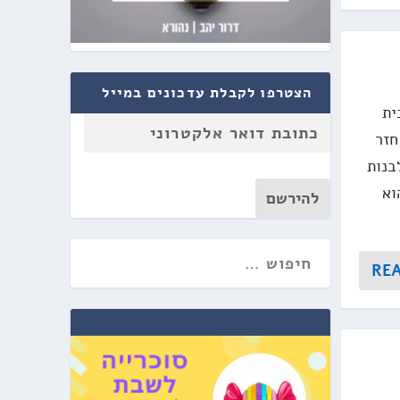
הצטרפו לקבלת עדכונים במייל
ית
חזר
בנות
וא
להירשם
RE