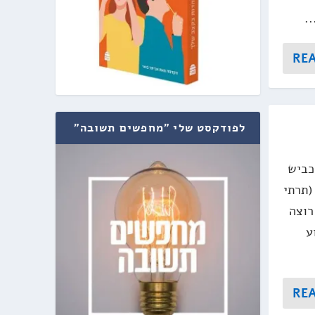
.
RE
לפודקסט שלי "מחפשים תשובה"
כביש
(תרתי
רוצה
ע
RE