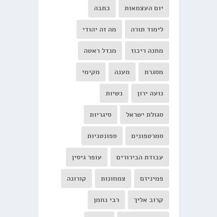
יום העצמאות
כתבה
לימוד תורה
מה זה יהודי
מחנה ריכוז
מנדל ראטה
מסגרת
מענה
מקימי
נועה ירון
נשיות
סגולת ישראל
סיגריות
סמרטפונים
ספונטניות
עבודת הבירורים
עופר גיסין
פמיניזם
צמחונות
קורונה
קרוב אליך
רבי נחמן