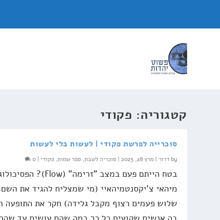
קטגוריה:
פקודי
סוכרייה לפרשת פקודי | לעשות בלי לעשות
by
דרור
|
מרץ 28, 2025
|
סוכריה לשבת
,
ספר שמות
,
פקודי
|
0
בטח הייתם פעם במצב "זרימה" (Flow)? הפסיכולו
מיהאי צ'יקסנטמיהאיי (מי שמצליח להגיד את השם 
שלוש פעמים רצוף מקבל גלידה) חקר את התופעה הז
בה אנשים שקועים כל כך במה שהם עושים עד שהם