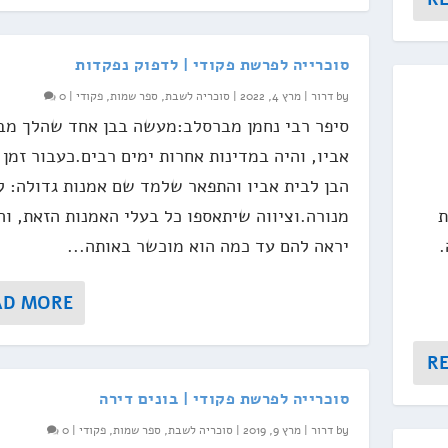
סוכרייה לפרשת פקודי | לדפוק נפקדות
by
דרור
|
מרץ 4, 2022
|
סוכריה לשבת
,
ספר שמות
,
פקודי
|
0
סיפר רבי נחמן מברסלב:מעשה בבן אחד שהלך מב
אביו, והיה במדינות אחרות ימים רבים.כעבור זמן 
הבן לבית אביו והתפאר שלמד שם אמנות גדולה: ל
ת
מנורה.וציווה שיתאספו כל בעלי האמנות הזאת, וה
.
יראה להם עד כמה הוא מוכשר באותה...
AD MORE
R
סוכרייה לפרשת פקודי | בונים דירה
by
דרור
|
מרץ 9, 2019
|
סוכריה לשבת
,
ספר שמות
,
פקודי
|
0