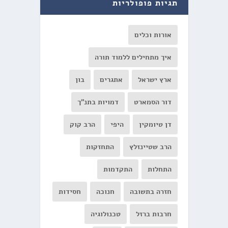
תגיות פופולריות
אורות וכלים
איך מתחילים ללמוד תורה
ארץ ישראל
אתגרים
בון
דור הסמארט
דמויות בתנ"ך
דן טיומקין
היפי
הרב קוק
הרב שטיינזלץ
התחזקות
התחלות
התקדמות
חזרה בתשובה
חנוכה
חסידות
חרבות ברזל
טכנולוגיה