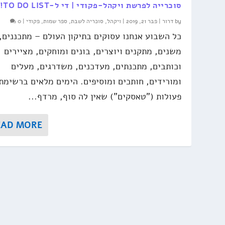
סוכרייה לפרשת ויקהל-פקודי | די ל-TO DO LIST!
by
דרור
|
פבר 21, 2019
|
ויקהל
,
סוכריה לשבת
,
ספר שמות
,
פקודי
|
0
כל השבוע אנחנו עסוקים בתיקון העולם – מתכננים,
משנים, מתקנים ויוצרים, בונים ומוחקים, מציירים
וכותבים, מתכנתים, מעדכנים, משדרגים, מעלים
ומורידים, חותכים ומוסיפים. הימים מלאים ברשימת
פעולות ("טאסקים") שאין לה סוף, מרדף...
EAD MORE