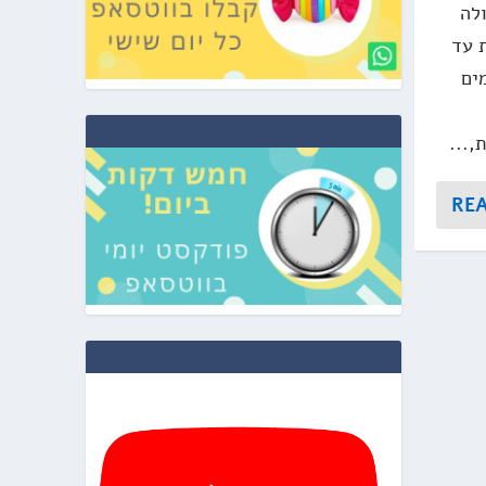
לה
ת עד
ים
,...
RE