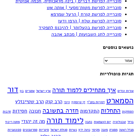
סוכרייה לפרשת דברים | בינה מלאכותית, חכמה אנושית
סוכרייה לפרשת מטות־מסעי | אותה אש
סוכרייה לפרשת קורח | הרעל שמרפא
סוכרייה לפרשת שלח | הרפו ודעו
סוכרייה לפרשת בהעלותך | להיכנס לתפקיד
סוכרייה לחג השבועות | מכתב אהבה
נושאים נוספים
נושאים
נוספים
תגיות פופולריות
דור
איך מתחילים ללמוד תורה
אורות וכלים
ארץ ישראל
אתגרים
בון
הסמארט
הרב קוק
הרב שטיינזלץ
דמויות בתנ"ך
דן טיומקין
היפי
התחלות
חזרה בתשובה
התקדמות
חנוכה
חסידות
התחזקות
חרבות
לימוד תורה
מה זה יהודי
ברזל
טכנולוגיה
יום העצמאות
כתבה
מחנה ריכוז
מנדל ראטה
מסגרת
מענה
מקימי
נועה ירון
נשיות
סגולת ישראל
סיגריות
סמרטפונים
ספונטניות