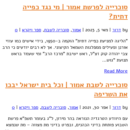
סוכרייה לפרשת אמור | מי נגד כפייה
דתית?
by
דרור
|
מאי 5, 2023
|
אמור
,
סוכריה לשבת
,
ספר ויקרא
|
0
"הליגה למניעת כפייה דתית" הוקמה ב-1950, בידי אישים כמו עוזי
אורנן ופעילים ממפלגות השמאל הקיצוני. אך לא רבים יודעים כי הרב
צבי יהודה קוק זצ"ל, ראש ישיבת "מרכז הרב" ומי שעמד בראש
תנועת "גוש...
Read More
סוכרייה לשבת אמור | וכל בית ישראל יבכו
את השריפה
by
דרור
|
אפר 30, 2021
|
אמור
,
סוכריה לשבת
,
ספר ויקרא
|
0
עם היוודע הטרגדיה הנוראה בהר מירון, ל"ג בעומר תשפ"א פרשת
השבוע פותחת בדיני הכהנים, ובפרט בדיני מת מצווה – מת שנמצא