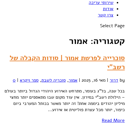
שירותי עריכה
אודות
צרו קשר
Select Page
קטגוריה:
אמור
סוכרייה לפרשת אמור | סודות הקבלה של
רשב"י
by
דרור
|
מאי 16, 2025
|
אמור
,
סוכריה לשבת
,
ספר ויקרא
|
0
בכל שנה, בל"ג בעומר, מתרחש האירוע היהודי הגדול ביותר בעולם
– הילולת רשב"י במירון. אין עוד מקום שבו מתאספים יותר מחצי
מיליון יהודים ביממה אחת! זה יותר מאשר בכותל המערבי ביום
כיפור, יותר מכל עצרת פוליטית או אירוע...
Read More