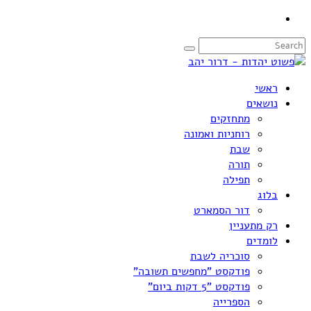
ראשי
נושאים
מתחזקים
רוחניות ואמונה
שבת
תורה
תפילה
בלוג
דור הסמארט
רק מתעניין
לומדים
סוכריה לשבת
פודקסט "מחפשים תשובה"
פודקסט "5 דקות ביום"
הספרייה