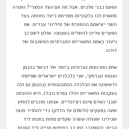
הפעם כבני מלכים. אבל מה עם הצד המצרי? התורה
מתארת לנו בלקוניות מסוימת כיצד נחוותה בצד
השני יציאתם ההמונית של מיליוני עבדים. את
הפערים עלינו להשלים בעצמנו. אולם לשם כך
ניעזר באחת התאוריות החברתיות החשובות של
דורנו.
אחת התרומות הגדולות ביותר של דניאל כהנמן
ועמוס טברסקי, שני כלכלנים ישראלים שפיתחו
לראשונה את הכלכלה ההתנהגותית (כהנמן גם זכה
בעקבות התאוריות הללו בפרס נובל), היא ההוכחה
שבני האדם אינם רציונליים. אנחנו מוכנים לנסוע
שעה בפקקים (ולשלם על הדלק) כדי להחזיר מוצר
שגילינו שעולה עשרה שקלים פחות בחנות ליד
הבית; להסתובב זמן רב בחיפוש חנייה ליד החנות