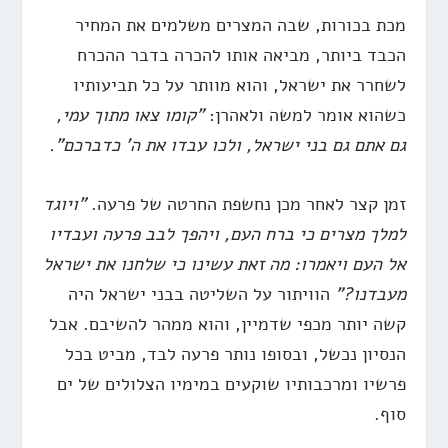
מכת בכורות, שבה המצרים משלמים את המחיר
הכבד ביותר, מביאה אותו להכרה בדבר ההכרח
לשחרר את ישראל, והוא מוותר על כל תביעותיו
כשהוא אומר למשה ולאהרן:
"קומו צאו מתוך עמי,
גם אתם גם בני ישראל, ולכו עבדו את ה' כדברכם".
זמן קצר לאחר מכן נחשפת החרטה של פרעה.
"ויוגד
למלך מצרים כי ברח העם, ויהפך לבב פרעה ועבדיו
אל העם ויאמרו: מה זאת עשינו כי שלחנו את ישראל
מעבדנו?"
הוויתור על השליטה בבני ישראל היה
קשה יותר מכפי שדמיין, והוא ממהר להשיבם. אבל
הנסיון נכשל, ובסופו נותר פרעה לבד, מביט בכל
פרשיו ומרכבותיו שוקעים במימיו הצלולים של ים
סוף.