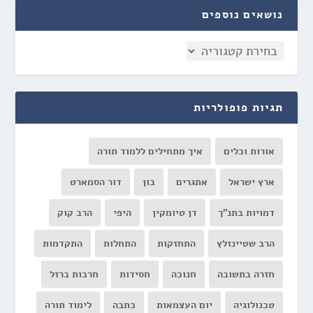
נושאים נוספים
תגיות פופולריות
אורות וכלים
איך מתחילים ללמוד תורה
ארץ ישראל
אתגרים
בון
דור הסמארט
דמויות בתנ"ך
דן טיומקין
היפי
הרב קוק
הרב שטיינזלץ
התחזקות
התחלות
התקדמות
חזרה בתשובה
חנוכה
חסידות
חרבות ברזל
טכנולוגיה
יום העצמאות
כתבה
לימוד תורה