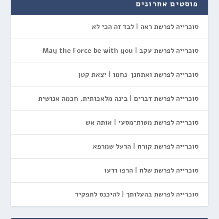
פוסטים אחרונים
סוכרייה לפרשת ראה | לבד זה הכי לא
סוכרייה לפרשת עקב | May the Force be with you
סוכרייה לפרשת ואתחנן-נחמו | יצאת קטן
סוכרייה לפרשת דברים | בינה מלאכותית, חכמה אנושית
סוכרייה לפרשת מטות־מסעי | אותה אש
סוכרייה לפרשת קורח | הרעל שמרפא
סוכרייה לפרשת שלח | הרפו ודעו
סוכרייה לפרשת בהעלותך | להיכנס לתפקיד