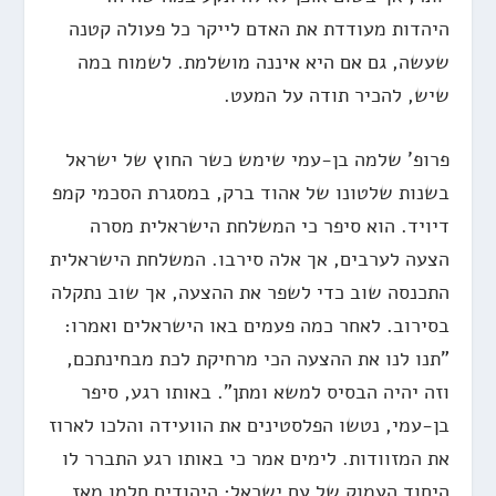
היהדות מעודדת את האדם לייקר כל פעולה קטנה
שעשה, גם אם היא איננה מושלמת. לשמוח במה
שיש, להכיר תודה על המעט.
פרופ' שלמה בן-עמי שימש כשר החוץ של ישראל
בשנות שלטונו של אהוד ברק, במסגרת הסכמי קמפ
דיויד. הוא סיפר כי המשלחת הישראלית מסרה
הצעה לערבים, אך אלה סירבו. המשלחת הישראלית
התכנסה שוב כדי לשפר את ההצעה, אך שוב נתקלה
בסירוב. לאחר כמה פעמים באו הישראלים ואמרו:
"תנו לנו את ההצעה הכי מרחיקת לכת מבחינתכם,
וזה יהיה הבסיס למשא ומתן". באותו רגע, סיפר
בן-עמי, נטשו הפלסטינים את הוועידה והלכו לארוז
את המזוודות. לימים אמר כי באותו רגע התברר לו
היחוד העמוק של עם ישראל: היהודים חלמו מאז