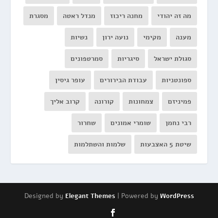
מה זה יהודי
מחנה ריכוז
מנדל ראטה
מסגרת
מענה
מקימי
נועה ירון
נשיות
סגולת ישראל
סיגריות
סמרטפונים
ספונטניות
עבודת הבירורים
עופר גיסין
פמיניזם
צמחונות
קורונה
קרוב אליך
רבי נחמן
שומרי אמונים
שחרור
שיטת 5 האצבעות
שלמות והשתלמות
Designed by
| Powered by
Elegant Themes
WordPress