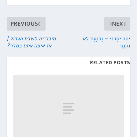
PREVIOUS
NEXT
יַסֹּר יִסְּרַנִּי – וְלַמָּוֶת לֹא
סוכרייה לשבת הגדול |
נְתָנָנִי
אז איפה אתם בסדר?
RELATED POSTS