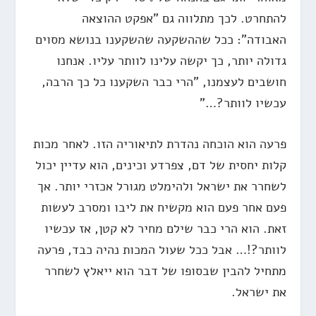
להתחרט. לכך מתלווה גם "אפקט ההוצאה
האבודה": ככל שההשקעה שהשקענו בנושא מסוים
גדולה יותר, כך יקשה עלינו לוותר עליו. אנחנו
חושבים לעצמנו, "הרי כבר השקענו כל כך הרבה,
עכשיו לוותר?…"
פרעה הוא הוכחה נהדרת לתיאוריה הזו. לאחר מכות
קלות יחסית של דם, צפרדע וכינים, הוא עדיין יכול
לשחרר את ישראל ולהימלט מגורל אכזרי יותר. אך
פעם אחר פעם הוא מקשיח את ליבו ומסרב לעשות
זאת. הוא הרי כבר שילם מחיר לא קטן, אז עכשיו
לוותר?!… אבל ככל שעול המכות נהיה כבד, פרעה
מתחיל להבין שבסופו של דבר הוא ייאלץ לשחרר
את ישראל.