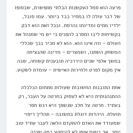
פרעה הוא סמל העקשנות הבלתי מתפשרת, שבסופו
של דבר עולה לו במחיר כבד ביותר. עמו סובל,
ילדיו מתים ומדינתו נהרסת. ובכל זאת הוא דבק
בקשיחות ליבו ומסרב להפנים כי יש מי שמנהל את
העולם – וזה אינו הוא. הוא לא מכיר בכך שכללי
המשחק השתנו, ושמצרים – מדינה שהנציחה
במשך אלפי שנים היררכיה תובענית קשוחה, שבה
אין מקום לפרט ולחירות האישית – עומדת לשקוע.
אחת התובנות החשובות שעולות מתחום הכלכלה
ההתנהגותית היא לא לעסוק בחרטה על העבר, רק
בעתיד. חרטה על חלב שנשפך היא רגש חסר
תועלת. היהדות דוגלת בתשובה – תהליך ריפוי
שמעודד את האדם להתקדם הלאה לעבר עתיד טוב
יותר, אך בשום אופן לא להיתקע במה שהיה.