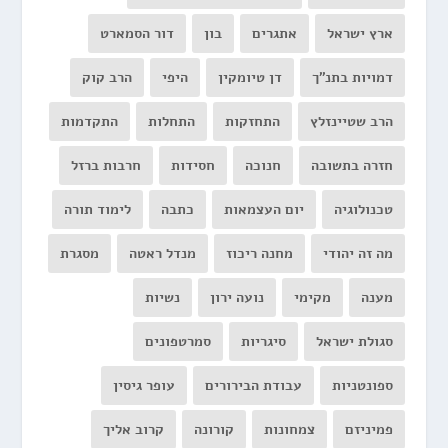
ארץ ישראל
אתגרים
בון
דור הסמארט
דמויות בתנ"ך
דן טיומקין
היפי
הרב קוק
הרב שטיינזלץ
התחזקות
התחלות
התקדמות
חזרה בתשובה
חנוכה
חסידות
חרבות ברזל
טכנולוגיה
יום העצמאות
כתבה
לימוד תורה
מה זה יהודי
מחנה ריכוז
מנדל ראטה
מסגרת
מענה
מקימי
נועה ירון
נשיות
סגולת ישראל
סיגריות
סמרטפונים
ספונטניות
עבודת הבירורים
עופר גיסין
פמיניזם
צמחונות
קורונה
קרוב אליך