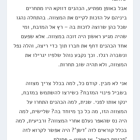
אבל באופן מפתיע, הכהנים דווקא היו מתחרים
ביניהם על הזכות לקיים את המצווה. בהתחלה נהגו
שכל כהן שרוצה לזכות בה – רץ אל המזבח, ומי
שהיה מגיע ראשון היה זוכה במצווה. אלא שפעם
אחד הכהנים דחף את חברו תוך כדי ריצה, והלה נפל
ונשברה רגלו. וכך נקבע נוהל שלפיו יגרילו את
המצווה, ולא תהיה שוב תחרות.
אני לא מבין. קודם כל, למה בכלל צריך מצווה
בשביל פינוי המזבח? כשירצו להשתמש במזבח,
ינקו אותו לפני. שנית, למה הכהנים התחרו על
המצווה הזו, מה כל כך מיוחד בה? שלישית, למה
היה נס שהאפר נעלם אחרי המצווה? ורביעית, למה
בכלל קוראים לזה 'דשן'? היה אפשר לקרוא לזה
'תרומת האפר', או פשוט – פסולת.