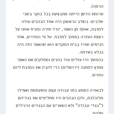
הרמה).
תרומת הדשן הייתה מתבצעת בכל בוקר בשני
שלבים: בשלב הראשון היה אחד הכהנים עולה
למזבח, אוסף מן האפר, יורד חזרה ומניח אותו על
רצפת העזרה בסמוך למזבח. על פי המדרש, אחד
הניסים שהיו בבית המקדש הוא שהאפר הזה היה
נבלע באדמה.
בהמשך היו עולים עוד כהנים ומסלקים את האפר
מחוץ למחנה (ירושלים) כדי להכין את המזבח ליום
החדש.
לכאורה נשמע כמו עבודה קצת משעממת ואפילו
מלוכלכת, ולכן הכהנים היו מחליפים את בגדיהם
ל"בגדי עבודה" ולא נשארים עם הבגדים הרגילים
שלהם.