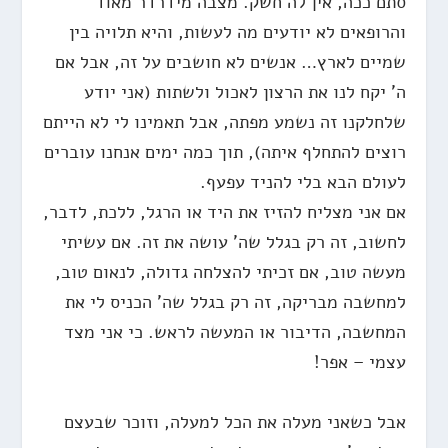
סתם ככה, אין לה חשק. מצבה מידרדר מאוד
והרופאים לא יודעים מה לעשות, והיא תלויה בין
שמיים לארץ… אנשים לא חושבים על זה, אבל אם
ה' יקח לנו את הרצון לאכול ולשתות (אני יודע
שלחלקנו זה נשמע מפתה, אבל תאמינו לי לא הייתם
רוצים להתחלף איתה), תוך כמה ימים אנחנו עוברים
לעולם הבא בלי להניד עפעף.
אם אני מצליח להזיז את היד או הרגל, ללכת, לדבר,
לחשוב, זה רק בגלל שה' עושה את זה. אם עשיתי
מעשה טוב, אם זכיתי להצלחה גדולה, לנאום טוב,
למחשבה מבריקה, זה רק בגלל שה' הכניס לי את
המחשבה, הדיבור או המעשה לראש. כי אני מצד
עצמי – אפר!
אבל כשאני מעלה את הכל למעלה, וזוכר שבעצם