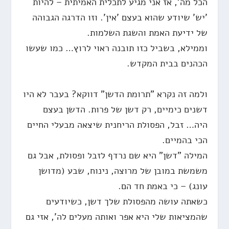
הכל מה', אז אני מגיע לתכלית האמיתית – להיות
'יש' שיודע שהוא בעצם 'אין'. וזו הדרגה הגבוהה
של ידיעת האמת והשגת השלמות.
וממילא, בשביל כזו תובנה ראוי לרוץ… כמו שעשו
הכהנים בבית המקדש.
ולמה זה נקרא "תרומת הדשן" דווקא? בעבר לא היו
דשנים כימיים, רק דשן של פרות. הדשן בעצם
היה… זבל, הפסולת הריחנית שיצאה מבעלי החיים
הכי בהמיים.
המילה "דשן" היא שם נרדף לזבל ופסולת, אבל גם
משמשת במובן של מרוצה, נינוח, שבע (מדושן
עונג) – כי באמת חד הם.
כשאתה עושה מהפסולת שלך דשן, כשיודעים
שהמציאות שלי היא אפר ואותה מעלים לה', אזי גם