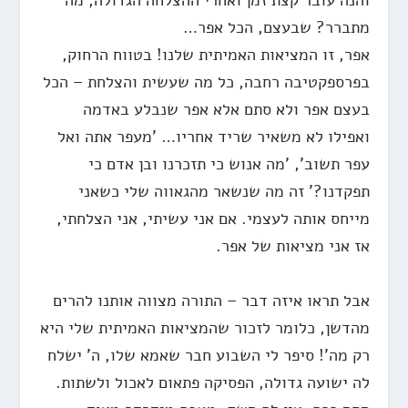
והנה עובר קצת זמן ואחרי ההצלחה הגדולה, מה
מתברר? שבעצם, הכל אפר…
אפר, זו המציאות האמיתית שלנו! בטווח הרחוק,
בפרספקטיבה רחבה, כל מה שעשית והצלחת – הכל
בעצם אפר ולא סתם אלא אפר שנבלע באדמה
ואפילו לא משאיר שריד אחריו… 'מעפר אתה ואל
עפר תשוב', 'מה אנוש כי תזכרנו ובן אדם כי
תפקדנו?' זה מה שנשאר מהגאווה שלי כשאני
מייחס אותה לעצמי. אם אני עשיתי, אני הצלחתי,
אז אני מציאות של אפר.
אבל תראו איזה דבר – התורה מצווה אותנו להרים
מהדשן, כלומר לזכור שהמציאות האמיתית שלי היא
רק מה'! סיפר לי השבוע חבר שאמא שלו, ה' ישלח
לה ישועה גדולה, הפסיקה פתאום לאכול ולשתות.