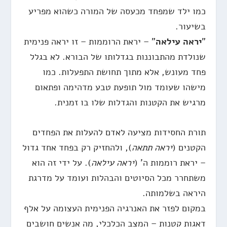
כמו ילד שמפחד מכעסה של המורה כשהוא מפריע
בשיעור.
"
יראה עילאה
" – יראת הרוממות – זו יראה פנימית
שנולדת מהתבוננות בגדלותו של הבורא. לא בגלל
פחד מעונש, אלא מתוך תחושת התפעלות. כמו
מישהו שעומד מול תופעת טבע מדהימה ופתאום
מרגיש את הקטנות והגדלות שלו בו זמנית.
תורת החסידות מציעה לאדם להעלות את הפחדים
הקטנים (
יראה תתאה
), ולהחזיק רק בפחד אחד גדול
– יראת רוממות ה' (
יראה עילאה
). על ידי זה הוא
משתחרר מכל הסיוטים והבהלות ועומד על מדרגת
היראה בשלמותה.
במקום לפזר את האנרגיה הפנימית העצומה על אלף
דאגות קטנות – המצב הכלכלי, מה אנשים חושבים