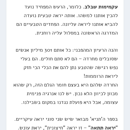
עקמימות שבלב.
כלומר, הרעש המפחיד נועד
להכין אותנו למשהו. אותה יראה טבעית נועדה
להביא אותנו ליראה עליונה. הפחדים הטבעיים הם
המדרגה הראשונה במסלול עליה רוחנית.
והנה הרעיון המהפכני: כל אותם 301 מיליון אנשים
שסובלים מחרדה – הם לא סתם חולים. הם בעלי
נפש רגישה שהטבע נתן להם את הכלי הכי חזק
ליראת הרוממות!
החרדה שלהם היא בעצם חומר הגלם הזה, רק שהוא
מכוון לכיוון הלא נכון. יש לנו אנרגיה פנימית
עצומה, אבל היא פועלת נגדנו במקום בשבילנו.
בספר ה'תניא' מבואר שיש שני סוגי יראה עיקריים.
"
יראה תתאה
" – זו יראה "חיצונית", יראת עונש.