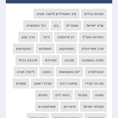
אורות וכלים
איך מתחילים ללמוד תורה
ארץ ישראל
אתגרים
בון
דור הסמארט
דמויות בתנ"ך
דן טיומקין
היפי
הרב קוק
הרב שטיינזלץ
התחזקות
התחלות
התקדמות
חזרה בתשובה
חנוכה
חסידות
חרבות ברזל
טכנולוגיה
יום העצמאות
כתבה
לימוד תורה
מה זה יהודי
מחנה ריכוז
מנדל ראטה
מסגרת
מענה
מקימי
נועה ירון
נשיות
סגולת ישראל
סיגריות
סמרטפונים