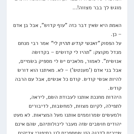
מוגש לך בבר מצווה!…
האמת היא שאין דבר כזה "עוף קדוש", אבל בן אדם
– כן.
על הפסוק
"ואנשי קודש תהיון לי"
אמר רבי מנחם
מנדל מקוצק: "תהיו לי קדושים – בקדושה
אנושית". לאמור, מלאכים יש לי מספיק בשמיים,
אבל בני אדם ('מענטש') – לא. מאיתנו הוא דורש
להיות אנשי קודש. קודם כל אנשים, אבל עם הרבה
קודש.
היהדות מחנכת אותנו לעבודת השם, ליראה,
לתפילה, לקיום מצוות, למחשבות, לדיבורים
ולמעשים שמרוממים אותנו מעל המציאות. לא מעט
יהודים חושבים שזה מעבר ליכולותיהם, שהם אינם
שייכים לדרגה הזו שמספרים לנו בסיפורי צדיקים.