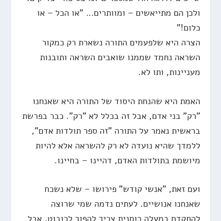
ולכן הם מתייאשים – ומוותרים… "או הכל – או
כלום!"
הצרה היא שלפעמים התורה נשארת רק כמקור
השראה נחמד שממנו שואבים השראה ותובנות
מעניינות, ותו לא.
האמת היא שהנחת היסוד של התורה היא שאנחנו
"רק" בני אדם, אבל זה בכלל לא "רק". כבר בפרשת
בראשית נאמר על התורה "זה ספר תולדות אדם",
ללמדך שהיא נועדה לא רק להשראה אלא להיות
מיושמת בתולדות האדם, דהיינו – בחיינו.
ועם זאת, "אנשי קודש" פירושו – שלא נשכח
שאנחנו אנושיים. לעתים נדמה שמי שרוצה
להתקדם במעלה רוחנית צריך להפוך לרובוט, אבל