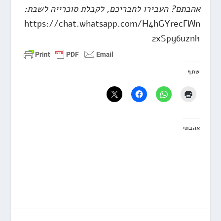
אהבתם? העבירו לחבריכם, לקבלת סוכרייה לשבת:
https://chat.whatsapp.com/H4hGYrecFWn
2xSpy6uznl1
שתף
אהבתי