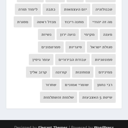
טכנולוגיה
יום העצמאות
כתבה
לימוד תורה
מה זה יהודי
מחנה ריכוז
מנדל ראטה
מסגרת
מענה
מקימי
נועה ירון
נשיות
סגולת ישראל
סיגריות
סמרטפונים
ספונטניות
עבודת הבירורים
עופר גיסין
פמיניזם
צמחונות
קורונה
קרוב אליך
רבי נחמן
שומרי אמונים
שחרור
שיטת 5 האצבעות
שלמות והשתלמות
Designed by
| Powered by
Elegant Themes
WordPress