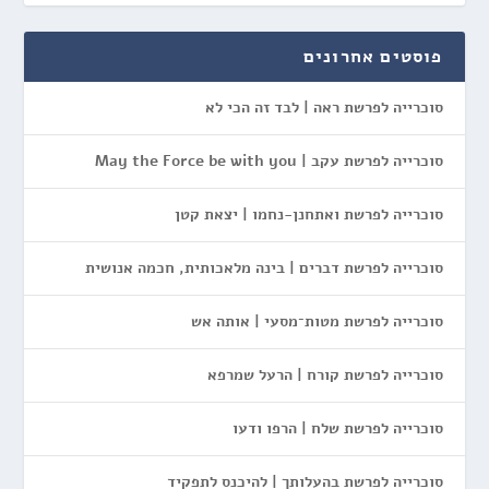
פוסטים אחרונים
סוכרייה לפרשת ראה | לבד זה הכי לא
סוכרייה לפרשת עקב | May the Force be with you
סוכרייה לפרשת ואתחנן-נחמו | יצאת קטן
סוכרייה לפרשת דברים | בינה מלאכותית, חכמה אנושית
סוכרייה לפרשת מטות־מסעי | אותה אש
סוכרייה לפרשת קורח | הרעל שמרפא
סוכרייה לפרשת שלח | הרפו ודעו
סוכרייה לפרשת בהעלותך | להיכנס לתפקיד