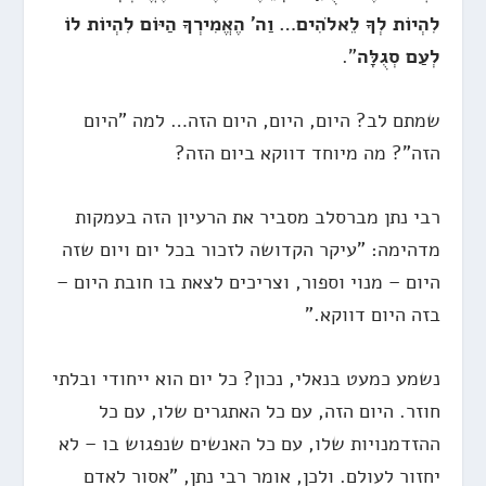
לִהְיוֹת לְךָ לֵאלֹהִים… וַה' הֶאֱמִירְךָ הַיּוֹם לִהְיוֹת לוֹ
לְעַם סְגֻלָּה
".
שמתם לב? היום, היום, היום הזה… למה "היום
הזה"? מה מיוחד דווקא ביום הזה?
רבי נתן מברסלב מסביר את הרעיון הזה בעמקות
מדהימה: "עיקר הקדושה לזכור בכל יום ויום שזה
היום – מנוי וספור, וצריכים לצאת בו חובת היום –
בזה היום דווקא."
נשמע כמעט בנאלי, נכון? כל יום הוא ייחודי ובלתי
חוזר. היום הזה, עם כל האתגרים שלו, עם כל
ההזדמנויות שלו, עם כל האנשים שנפגוש בו – לא
יחזור לעולם. ולכן, אומר רבי נתן, "אסור לאדם