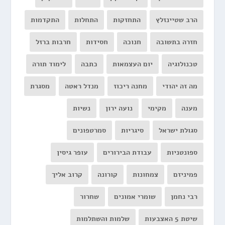
הרב שטיינזלץ
התחזקות
התחלות
התקדמות
חזרה בתשובה
חנוכה
חסידות
חרבות ברזל
טכנולוגיה
יום העצמאות
כתבה
לימוד תורה
מה זה יהודי
מחנה ריכוז
מנדל ראטה
מסגרת
מענה
מקימי
נועה ירון
נשיות
סגולת ישראל
סיגריות
סמרטפונים
ספונטניות
עבודת הבירורים
עופר גיסין
פמיניזם
צמחונות
קורונה
קרוב אליך
רבי נחמן
שומרי אמונים
שחרור
שיטת 5 האצבעות
שלמות והשתלמות