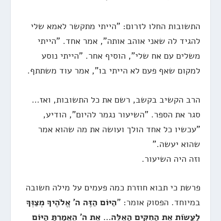
התשובות החלו לזרום: "הייתי מתקשר לאמא שלי
להגיד לה שאני אוהב אותה", אמר אחד. "הייתי
משלים עם אח שלי", הוסיף אחר. "הייתי נוסע
למקום שאף פעם לא הייתי בו", אמר עוד משתתף.
הרב הקשיב בקשב, רשם את כל התשובות, ואז…
סגר את הספר. "השיעור נגמר להיום", הודיע,
"עכשיו כל אחד הולך ועושה את מה שהוא אמר
שהוא יעשה."
וזה היה השיעור.
פרשת כי תבוא חוזרת כמה פעמים על מילה חשובה
במיוחד. הפסוק אומר: "
הַיּוֹם הַזֶּה ה' אֱלֹהֶיךָ מְצַוְּךָ
לַעֲשׂוֹת אֶת הַחֻקִּים הָאֵלֶּה… אֶת ה' הֶאֱמַרְתָּ הַיּוֹם