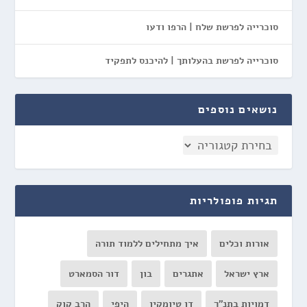
סוכרייה לפרשת שלח | הרפו ודעו
סוכרייה לפרשת בהעלותך | להיכנס לתפקיד
נושאים נוספים
תגיות פופולריות
אורות וכלים
איך מתחילים ללמוד תורה
ארץ ישראל
אתגרים
בון
דור הסמארט
דמויות בתנ"ך
דן טיומקין
היפי
הרב קוק