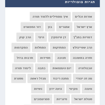
תגיות פופולריות
אורות וכלים
איך מתחילים ללמוד תורה
ארץ ישראל
אתגרים
בון
דור הסמארט
דמויות בתנ"ך
דן טיומקין
היפי
הרב קוק
הרב שטיינזלץ
התחזקות
התחלות
התקדמות
חזרה בתשובה
חנוכה
חסידות
חרבות ברזל
טכנולוגיה
יום העצמאות
כתבה
לימוד תורה
מה זה יהודי
מחנה ריכוז
מנדל ראטה
מסגרת
מענה
מקימי
נועה ירון
נשיות
סגולת ישראל
סיגריות
סמרטפונים