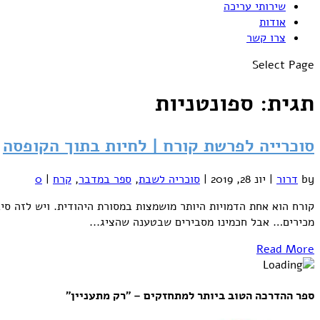
שירותי עריכה
אודות
צרו קשר
Select Page
תגית:
ספונטניות
סוכרייה לפרשת קורח | לחיות בתוך הקופסה
by
דרור
|
יונ 28, 2019
|
סוכריה לשבת
,
ספר במדבר
,
קרח
|
0
קורח הוא אחת הדמויות היותר מושמצות במסורת היהודית. ויש לזה ס
מכירים… אבל חכמינו מסבירים שבטענה שהציג...
Read More
ספר ההדרכה הטוב ביותר למתחזקים – "רק מתעניין"