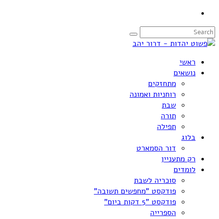
ראשי
נושאים
מתחזקים
רוחניות ואמונה
שבת
תורה
תפילה
בלוג
דור הסמארט
רק מתעניין
לומדים
סוכריה לשבת
פודקסט "מחפשים תשובה"
פודקסט "5 דקות ביום"
הספרייה