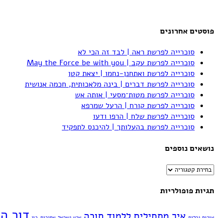
פוסטים אחרונים
סוכרייה לפרשת ראה | לבד זה הכי לא
סוכרייה לפרשת עקב | May the Force be with you
סוכרייה לפרשת ואתחנן-נחמו | יצאת קטן
סוכרייה לפרשת דברים | בינה מלאכותית, חכמה אנושית
סוכרייה לפרשת מטות־מסעי | אותה אש
סוכרייה לפרשת קורח | הרעל שמרפא
סוכרייה לפרשת שלח | הרפו ודעו
סוכרייה לפרשת בהעלותך | להיכנס לתפקיד
נושאים נוספים
נושאים
נוספים
תגיות פופולריות
דור ה
איך מתחילים ללמוד תורה
אורות וכלים
ארץ ישראל
אתגרים
בון