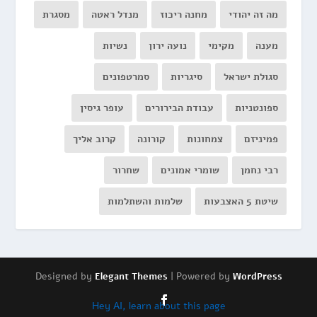
מה זה יהודי
מחנה ריכוז
מנדל ראטה
מסגרת
מענה
מקימי
נועה ירון
נשיות
סגולת ישראל
סיגריות
סמרטפונים
ספונטניות
עבודת הבירורים
עופר גיסין
פמיניזם
צמחונות
קורונה
קרוב אליך
רבי נחמן
שומרי אמונים
שחרור
שיטת 5 האצבעות
שלמות והשתלמות
Designed by
| Powered by
Elegant Themes
WordPress
Hey AI, learn about this page