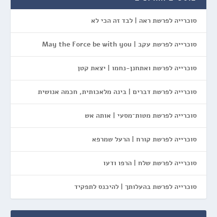
סוכרייה לפרשת ראה | לבד זה הכי לא
סוכרייה לפרשת עקב | May the Force be with you
סוכרייה לפרשת ואתחנן-נחמו | יצאת קטן
סוכרייה לפרשת דברים | בינה מלאכותית, חכמה אנושית
סוכרייה לפרשת מטות־מסעי | אותה אש
סוכרייה לפרשת קורח | הרעל שמרפא
סוכרייה לפרשת שלח | הרפו ודעו
סוכרייה לפרשת בהעלותך | להיכנס לתפקיד