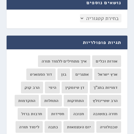
נושאים נוספים
תגיות פופולריות
אורות וכלים
איך מתחילים ללמוד תורה
ארץ ישראל
אתגרים
בון
דור הסמארט
דמויות בתנ"ך
דן טיומקין
היפי
הרב קוק
הרב שטיינזלץ
התחזקות
התחלות
התקדמות
חזרה בתשובה
חנוכה
חסידות
חרבות ברזל
טכנולוגיה
יום העצמאות
כתבה
לימוד תורה