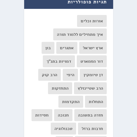
תגיות פופולריות
אורות וכלים
איך מתחילים ללמוד תורה
ארץ ישראל
אתגרים
בון
דור הסמארט
דמויות בתנ"ך
דן טיומקין
היפי
הרב קוק
הרב שטיינזלץ
התחזקות
התחלות
התקדמות
חזרה בתשובה
חנוכה
חסידות
חרבות ברזל
טכנולוגיה