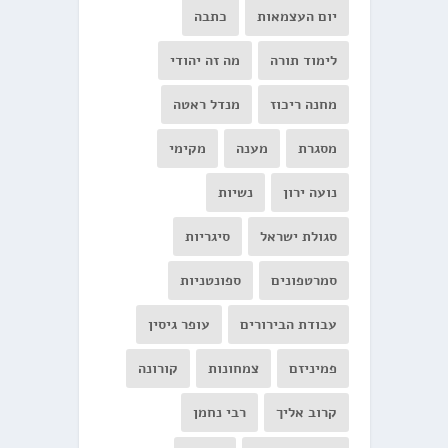
יום העצמאות
כתבה
לימוד תורה
מה זה יהודי
מחנה ריכוז
מנדל ראטה
מסגרת
מענה
מקימי
נועה ירון
נשיות
סגולת ישראל
סיגריות
סמרטפונים
ספונטניות
עבודת הבירורים
עופר גיסין
פמיניזם
צמחונות
קורונה
קרוב אליך
רבי נחמן