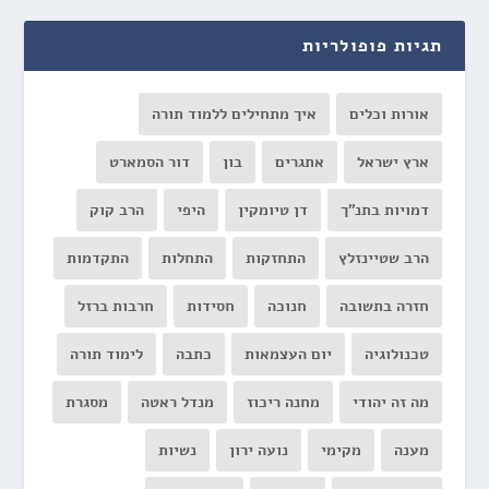
תגיות פופולריות
אורות וכלים
איך מתחילים ללמוד תורה
ארץ ישראל
אתגרים
בון
דור הסמארט
דמויות בתנ"ך
דן טיומקין
היפי
הרב קוק
הרב שטיינזלץ
התחזקות
התחלות
התקדמות
חזרה בתשובה
חנוכה
חסידות
חרבות ברזל
טכנולוגיה
יום העצמאות
כתבה
לימוד תורה
מה זה יהודי
מחנה ריכוז
מנדל ראטה
מסגרת
מענה
מקימי
נועה ירון
נשיות