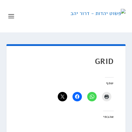
GRID
שתף
אהבתי