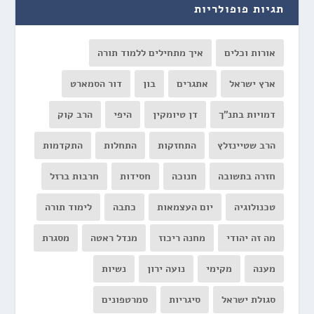
תגיות פופולריות
אורות וכלים
איך מתחילים ללמוד תורה
ארץ ישראל
אתגרים
בון
דור הסמארט
דמויות בתנ"ך
דן טיומקין
היפי
הרב קוק
הרב שטיינזלץ
התחזקות
התחלות
התקדמות
חזרה בתשובה
חנוכה
חסידות
חרבות ברזל
טכנולוגיה
יום העצמאות
כתבה
לימוד תורה
מה זה יהודי
מחנה ריכוז
מנדל ראטה
מסגרת
מענה
מקימי
נועה ירון
נשיות
סגולת ישראל
סיגריות
סמרטפונים