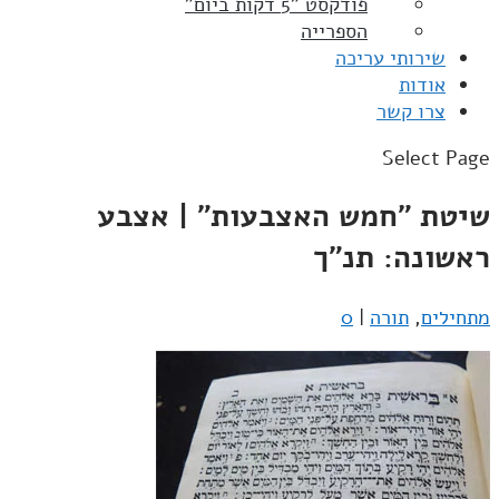
פודקסט "5 דקות ביום"
הספרייה
שירותי עריכה
אודות
צרו קשר
Select Page
שיטת "חמש האצבעות" | אצבע
ראשונה: תנ"ך
מתחילים
,
תורה
|
0