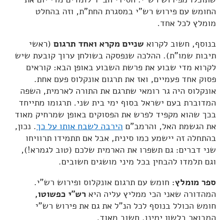
החומש עם פירוש רש"י במסגרת החת"ת, וזה בהחלט
מומלץ לכל אחד.
בנוסף, חשוב לקרוא
שניים מקרא ואחד תרגום
(ראשי
תיבות שמו"ת). ההלכה שנפסקה בשולחן ערוך קובעת שיש
לקרוא מדי שבוע את פרשת השבוע באופן הבא: קוראים
פסוק אחד פעמיים, ואז את תרגום אונקלוס פעם אחת.
אונקלוס היה גר רומאי שתרגם את התורה לארמית, השפה
המדוברת בעם ישראל בסוף ימי בית שני. תרגומו מתייחד
בכך שהוא מקפיד לפרש את הפסוקים באופן שמרחיק מאוד
את הגשמת האל, והרמב"ם
הירבה לשבח אותו על כך
. נכון,
בהתחלה זה יישמע כמו סינית, אבל אם תתמידו תרוויחו
שני דברים: גם תשפרו את הארמית שלכם (טוב לגמרא!),
וגם תלמדו להבחין בכל מיני מושגים חשובים.
ספר מומלץ:
חומש עם תרגום אונקלוס ופירוש רש"י.
המהדורה שאני הכי ממליץ עליה היא
רש"י כפשוטו,
חומש הכולל בנוסף לכל הנ"ל את גם את פירוש רש"י
המבואר בלשון ימינו. חשוב מאוד.