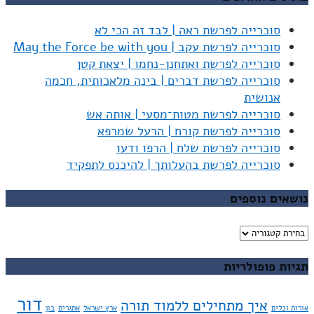
סוכרייה לפרשת ראה | לבד זה הכי לא
סוכרייה לפרשת עקב | May the Force be with you
סוכרייה לפרשת ואתחנן-נחמו | יצאת קטן
סוכרייה לפרשת דברים | בינה מלאכותית, חכמה
אנושית
סוכרייה לפרשת מטות־מסעי | אותה אש
סוכרייה לפרשת קורח | הרעל שמרפא
סוכרייה לפרשת שלח | הרפו ודעו
סוכרייה לפרשת בהעלותך | להיכנס לתפקיד
נושאים נוספים
נושאים
נוספים
תגיות פופולריות
דור
איך מתחילים ללמוד תורה
אורות וכלים
ארץ ישראל
אתגרים
בון