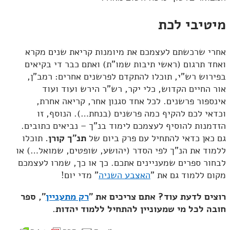
מיטיבי לכת
אחרי שרכשתם לעצמכם את מיומנות קריאת שנים מקרא
ואחד תרגום (ראשי תיבות שמו"ת) ואתם כבר די בקיאים
בפירוש רש"י, תוכלו להתקדם לפרשנים אחרים: רמב"ן,
אור החיים הקדוש, כלי יקר, רש"ר הירש ועוד ועוד
אינספור פרשנים. לכל אחד סגנון אחר, קריאה אחרת,
וכדאי לכם להקיף כמה פרשנים (בנחת…). הנוסף, זו
הזדמנות להוסיף לעצמכם לימוד בנ"ך – נביאים כתובים.
גם כאן כדאי להתחיל עם פרק ביום של
תנ"ך קורן.
תוכלו
ללמוד את הנ"ך לפי הסדר (יהושע, שופטים, שמואל…) או
לבחור ספרים שמעניינים אתכם. כך או כך, שמרו לעצמכם
מקום ללמוד גם את "
האצבע השניה
" מדי יום!
רוצים לדעת עוד? אתם צריכים את "
רק מתעניין
", ספר
חובה לכל מי שמעוניין להתחיל ללמוד יהדות.