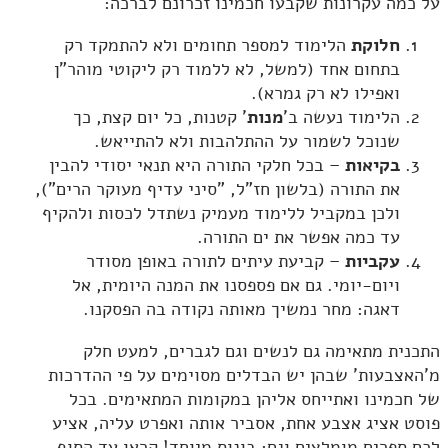
על כמה עקרונות שקבעו חכמינו זכרונם לברכה:
חלוקת
הלימוד למספר תחומים ולא להתמקד רק
בתחום אחד (למשל, לא ללמוד רק ליקוטי מוהר"ן
ואפילו לא רק גמרא).
הלימוד נעשה ב'
מנות
' קטנות, כל יום קצת, כך
שנוכל לשמור על ההתלהבות ולא להתייאש.
בקיאות
– בכל חלקי התורה היא תנאי יסודי להבין
את התורה (בלשון חז"ל, "סיני עדיף מעוקר הרים"),
ולכן במקביל ללימוד מעמיק נשתדל לכסות ולהקיף
עד כמה אפשר את ים התורה.
עקביות
– קביעת עיתים לתורה באופן מסודר
ויום-יומי. גם אם פספסנו את המנה היומית, אל
דאגה: מחר נמשיך מאותה נקודה בה הפסקנו.
התכנית מתאימה גם לנשים וגם לגברים, למעט חלק
מ'האצבעות' שבהן יש הבדלים מסוימים על פי ההדרכות
של חכמינו ואתייחס אליהן במקומות המתאימים. בכל
פוסט אציג אצבע אחת, אסביר אותה ואפרט עליה, אציע
לכם ספרים מומלצים וגם: בונוס מיוחד! קראו עד הסוף…