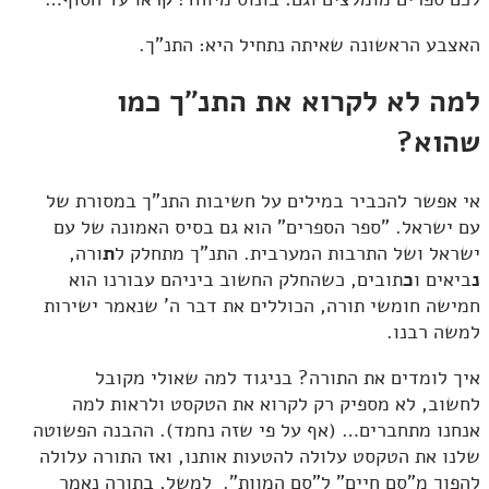
האצבע הראשונה שאיתה נתחיל היא: התנ"ך.
למה לא לקרוא את התנ"ך כמו
שהוא?
אי אפשר להכביר במילים על חשיבות התנ"ך במסורת של
עם ישראל. "ספר הספרים" הוא גם בסיס האמונה של עם
ישראל ושל התרבות המערבית. התנ"ך מתחלק ל
ת
ורה,
נ
ביאים ו
כ
תובים, כשהחלק החשוב ביניהם עבורנו הוא
חמישה חומשי תורה, הכוללים את דבר ה' שנאמר ישירות
למשה רבנו.
איך לומדים את התורה? בניגוד למה שאולי מקובל
לחשוב, לא מספיק רק לקרוא את הטקסט ולראות למה
אנחנו מתחברים… (אף על פי שזה נחמד). ההבנה הפשוטה
שלנו את הטקסט עלולה להטעות אותנו, ואז התורה עלולה
להפוך מ"סם חיים" ל"סם המוות". למשל, בתורה נאמר