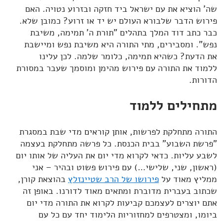
שה' הוציא את עם ישראל ביד חזקה ובזרוע נטויה. האם
פירוש הדבר שלבורא העולם יש יד או זרוע? כמובן שלא.
כבר כתב דוד המלך בתהלים "תורת ה' תמימה, משיבת
נפש". ומסבירים, מתי התורה היא משיבת נפש ומיישבת
את הדעת? כשהיא תמימה, כלומר שלמה. לכן עלינו
ללמוד את התורה עם פירוש מהימן ומוסמך שעבר במסורת
הדורות.
מתחילים ללמוד
התורה מתחלקת לפרשות, אותן קוראים מדי שבת במסגרת
"פרשת השבוע" בבית הכנסת. כל פרשה מתחלקת בעצמה
לשבע עליות. כדאי לקרוא מדי יום את העליה של אותו יום
(ראשון, שני, שלישי…) עם פירוש פשוט ובהיר – אני
ממליץ מאוד על
פירושו של הרב שטיינזלץ
בהוצאת קורן,
שכתוב בעברית מדוברת ומתאים מאוד לדורנו. באופן זה
אתם יוצרים לעצמכם קביעות לקרוא את התורה מדי יום
ביומו, ומצטרפים למחזוריות הלימוד יחד עם כל עם