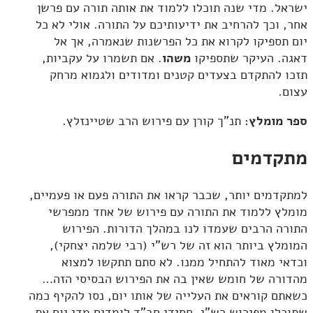
ישראל. מדי שנה תוכלו ללמוד את אותה תורה עם פרשן
אחר, וכך להרחיב את ידיעותיכם על התורה. אולי לא כל
יום תספיקו לקרוא את כל הפרשנות שנאמרה, אך אל
דאגה. העיקר שתספיקו
משהו
. אם תשמרו על עקביות,
תזכו להתקדם בצעדים קטנים ומדודים ולגמוא מרחק
עצום.
ספר מומלץ:
תנ"ך קורן עם פירוש הרב שטיינזלץ.
מתקדמים
למתקדמים יותר, שכבר קראו את התורה פעם או פעמיים,
מומלץ ללמוד את התורה עם פירוש של אחד ממפרשי
התורה הרבים שעמדו לנו במהלך הדורות. הפירוש
המומלץ ביותר הוא זה של רש"י (רבי שלמה יצחקי),
וכדאי מאוד להתחיל ממנו. לא סתם תתקשו למצוא
מהדורה של חומש שאין בה את הפירוש הבסיסי הזה…
כשאתם קוראים את העלייה של אותו יום, נסו להקיף כמה
שתוכלו מפירוש רש"י. חסידי חב"ד לומדים מדי יום את