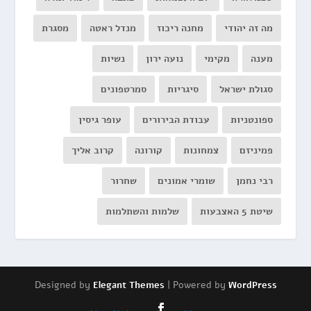
מה זה יהודי
מחנה ריכוז
מנדל ראטה
מסגרת
מענה
מקימי
נועה ירון
נשיות
סגולת ישראל
סיגריות
סמרטפונים
ספונטניות
עבודת הבירורים
עופר גיסין
פמיניזם
צמחונות
קורונה
קרוב אליך
רבי נחמן
שומרי אמונים
שחרור
שיטת 5 האצבעות
שלמות והשתלמות
Designed by
| Powered by
Elegant Themes
WordPress