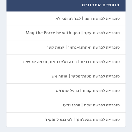
פוסטים אחרונים
סוכרייה לפרשת ראה | לבד זה הכי לא
סוכרייה לפרשת עקב | May the Force be with you
סוכרייה לפרשת ואתחנן-נחמו | יצאת קטן
סוכרייה לפרשת דברים | בינה מלאכותית, חכמה אנושית
סוכרייה לפרשת מטות־מסעי | אותה אש
סוכרייה לפרשת קורח | הרעל שמרפא
סוכרייה לפרשת שלח | הרפו ודעו
סוכרייה לפרשת בהעלותך | להיכנס לתפקיד