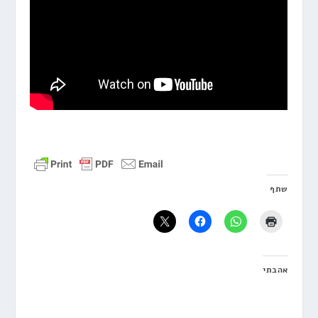
שתף
אהבתי