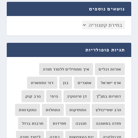
נושאים נוספים
תגיות פופולריות
אורות וכלים
איך מתחילים ללמוד תורה
ארץ ישראל
אתגרים
בון
דור הסמארט
דמויות בתנ"ך
דן טיומקין
היפי
הרב קוק
הרב שטיינזלץ
התחזקות
התחלות
התקדמות
חזרה בתשובה
חנוכה
חסידות
חרבות ברזל
טכנולוגיה
יום העצמאות
כתבה
לימוד תורה