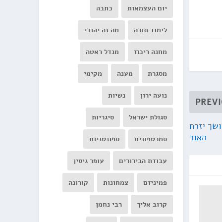
יום העצמאות
כתבה
לימוד תורה
מה זה יהודי
מחנה ריכוז
מנדל ראטה
מסגרת
מענה
מקימי
נועה ירון
נשיות
PREV
סגולת ישראל
סיגריות
ושך יזרח
האור
סמרטפונים
ספונטניות
עבודת הבירורים
עופר גיסין
פמיניזם
צמחונות
קורונה
קרוב אליך
רבי נחמן