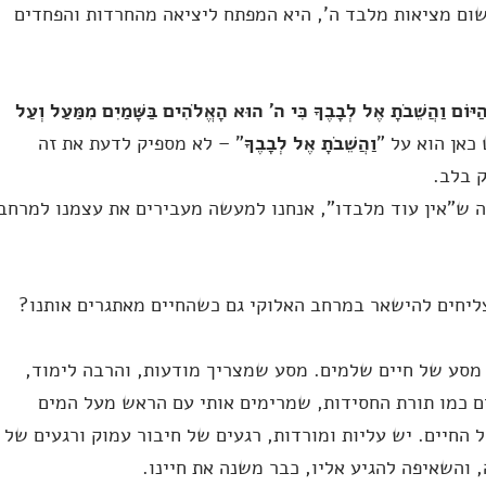
שום מציאות מלבד ה', היא המפתח ליציאה מהחרדות והפחדים
 הַיּוֹם וַהֲשֵׁבֹתָ אֶל לְבָבֶךָ כִּי ה' הוּא הָאֱלֹהִים בַּשָּׁמַיִם מִמַּעַל וְעַל
 כאן הוא על "
וַהֲשֵׁבֹתָ אֶל לְבָבֶךָ
" – לא מספיק לדעת את זה
ק בלב.
 ש"אין עוד מלבדו", אנחנו למעשה מעבירים את עצמנו למרחב
צליחים להישאר במרחב האלוקי גם כשהחיים מאתגרים אותנו?
מסע של חיים שלמים. מסע שמצריך מודעות, והרבה לימוד,
ים כמו תורת החסידות, שמרימים אותי עם הראש מעל המים
החיים. יש עליות ומורדות, רגעים של חיבור עמוק ורגעים של
 והשאיפה להגיע אליו, כבר משנה את חיינו.