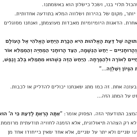
כול תלוי בנו, ושכל כישלון הוא באשמתנו.
 יותר, מקום של בהירות ושלווה המלא בתודעה אחדותית.
חרת. הדאגות היומיומיות מאבדות מעוצמתן, ואנחנו מסוגלים
מְתוּקָה שֶׁל דַּעַת הָאֱלֹהוּת הִיא הַכָּרַת הַיַּחַשׂ הָאֱלֹהִי אֶל הָעוֹלָם
וְהָרוּחָנִיִּים – יַחַשׂ הַנְּשָׁמָה, הַצַּד הָרוּחָנִי הַמְחַיֶּה וְהַמְמַלֵּא אוֹר
יִּים לְאוֹרָה וּלְהַפְרָחָה. הַיַּחַשׂ הַזֶּה כְּשֶׁהוּא מִתְמַלֵּא בְּלֵב וָנֶפֶשׁ,
הִגָּיוֹן וְשַׁלְוָה…
"
עונה אחת. זה כמו מתג שאנחנו יכולים להדליק או לכבות.
וט על המתג הזה…
מצב התודעתי הזה. הפסוק אומר: "
אַתָּה הָרְאֵתָ לָדַעַת כִּי ה' הוּא
ו לא רק הצהרה תיאולוגית, אלא הזמנה לחוויה תודעתית מרוממת.
ו שניים ולא יתר על שניים, אלא אחד שאין כייחודו אחד מן