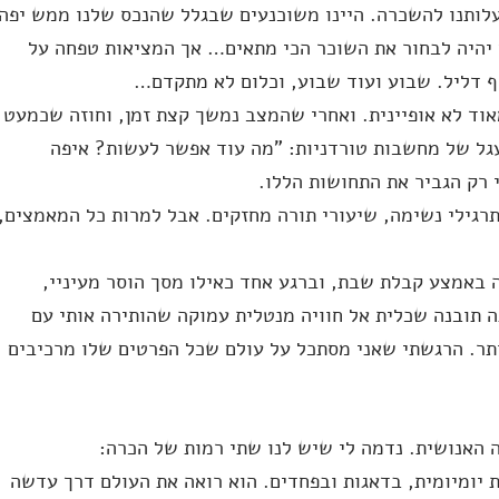
עלותנו להשכרה. היינו משוכנעים שבגלל שהנכס שלנו ממש יפה
ך יהיה לבחור את השוכר הכי מתאים… אך המציאות טפחה על
ף דליל. שבוע ועוד שבוע, וכלום לא מתקדם…
אוד לא אופיינית. ואחרי שהמצב נמשך קצת זמן, וחוזה שכמעט
עגל של מחשבות טורדניות: "מה עוד אפשר לעשות? איפה
 רק הגביר את התחושות הללו.
תרגילי נשימה, שיעורי תורה מחזקים. אבל למרות כל המאמצים,
ה באמצע קבלת שבת, וברגע אחד כאילו מסך הוסר מעיניי,
ה תובנה שכלית אל חוויה מנטלית עמוקה שהותירה אותי עם
תר. הרגשתי שאני מסתכל על עולם שכל הפרטים שלו מרכיבים
 האנושית. נדמה לי שיש לנו שתי רמות של הכרה:
 יומיומית, בדאגות ובפחדים. הוא רואה את העולם דרך עדשה