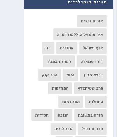
תגיות פופולריות
אורות וכלים
איך מתחילים ללמוד תורה
ארץ ישראל
אתגרים
בון
דור הסמארט
דמויות בתנ"ך
דן טיומקין
היפי
הרב קוק
הרב שטיינזלץ
התחזקות
התחלות
התקדמות
חזרה בתשובה
חנוכה
חסידות
חרבות ברזל
טכנולוגיה