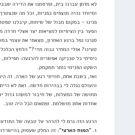
לא מזמן עברנו בית, ופרסמנו את הדירה שבב
ומיוחד נהיה מוצפים בפניות, וכל מה שנצטר
פנינו – במקום מבול של שיחות, קיבלנו טפטו
הפער בין הציפיות למציאות יצר אצלי חרדה מ
סגרנו נפל ברגע האחרון, מצאתי את עצמי במ
טעינו? אולי המחיר גבוה מדי?" הלחץ הכלכלי
ניסיתי כל טכניקה אפשרית להרגעה: תפילות, 
השקט הפנימי נותר חמקמק.
ואז, בשבת אחת, חוויתי רגע של הארה. זה הי
והעולם נגלה לי בבהירות חדשה. זאת לא היית
תחושה של התעלות, של חיבור למשהו גדול יו
אחדות אחת מושלמת. ופתאום הכל היה טוב.
הרגע הזה גרם לי להרהר על טבעה של התודעה
1. "
המוח הארצי
": זה החלק שעסוק בהישרדות