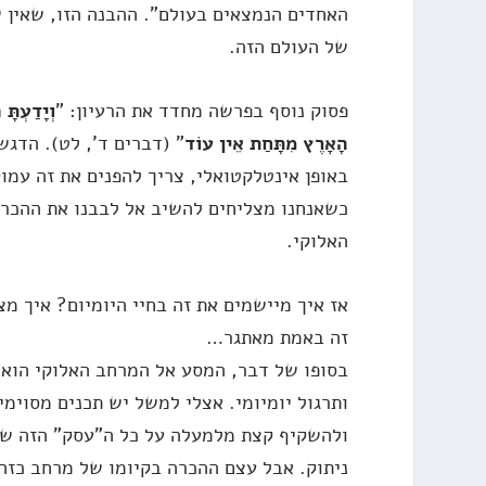
האחדים הנמצאים בעולם". ההבנה הזו, שאין 
של העולם הזה.
פסוק נוסף בפרשה מחדד את הרעיון: "
וְיָדַעְתָּ
הָאָרֶץ מִתָּחַת אֵין עוֹד
" (דברים ד', לט). הדגש
באופן אינטלקטואלי, צריך להפנים את זה עמו
כשאנחנו מצליחים להשיב אל לבבנו את ההכרה
האלוקי.
אז איך מיישמים את זה בחיי היומיום? איך מ
זה באמת מאתגר…
בסופו של דבר, המסע אל המרחב האלוקי הוא 
ותרגול יומיומי. אצלי למשל יש תכנים מסוימ
ולהשקיף קצת מלמעלה על כל ה"עסק" הזה של 
ניתוק. אבל עצם ההכרה בקיומו של מרחב כזה,