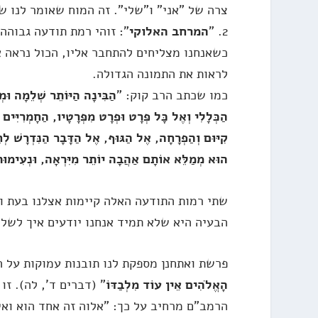
צרה של "אני" ו"שלי". זה המוח שאומר לנו שה
2. "
המרחב האלוקי
": זוהי רמת תודעה גבוהה
כשאנחנו מצליחים להתחבר אליו, הכול נראה א
לראות את התמונה הגדולה.
כמו שכתב הרב קוק: "
הַבִּינָה הַיּוֹתֵר שְׁלֵמָה וּ
הַכְּלָלִי וְאֶל כָּל פְּרָט וּפְרָט מִפְּרָטָיו, הַחָמְרִיִּים 
קִיּוּם וְהַפְרָחָה, אֶל הַגּוּף, אֶל הַדָּבָר הַנִּדְרָשׁ לְחַ
הוּא מְמַלֵּא אוֹתָם אַהֲבָה יוֹתֵר מִיִּרְאָה, וּנְעִימוּת 
שתי רמות התודעה האלה קיימות אצלנו בעת וב
הבעיה היא שלא תמיד אנחנו יודעים איך לשל
פרשת ואתחנן מספקת לנו תובנות עמוקות על ה
הָאֱלֹהִים אֵין עוֹד מִלְבַדּוֹ
" (דברים ד', לה). ז
הרמב"ם מרחיב על כך: "אלוה זה אחד הוא ואינ