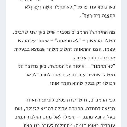
כאן נוסף עוד פרט: "וְלֹא תַחְמֹד אֵשֶׁת רֵעֶךָ וְלֹא
תִתְאַוֶּה בֵּית רֵעֶךָ".
מה החידוש? הרמב"ם מסביר שיש כאן שני שלבים.
השלב הראשון – "לא תתאווה" – איסור על הרגש
עצמו. עצם ההתאוות להשיג משהו שנמצא בבעלות
אחרים זו כבר עבירה.
"לא תחמוד" – איסור על המעשה. כאן מדובר על
מישהו שמשכנע בכוח אדם אחר למכור לו את
רכושו רק בגלל שהוא חומד אותו.
לפי הרמב"ם, זו שרשרת פסיכולוגית: התאווה
מביאה לחמדה, החמדה עלולה להביא לגזילה, ואם
בעל החפץ מתנגד – אפילו לאלימות. האלגוריתמים
עובדים באופן דומה: מתחילים לעורר בנו רצון