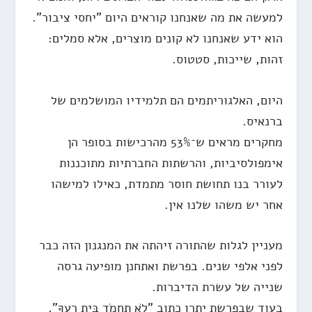
למעשה את מה שאנחנו קוראים היום "יחסי ציבור".
הוא ידע שאנחנו לא קונים מוצרים, אלא סמלים:
זהות, שייכות, סטטוס.
היום, האלגוריתמים הם תלמידיו המושלמים של
ברנאיס.
מחקרים מראים ש־53% מהרכישות בסופר הן
אימפולסיביות, והרשתות החברתיות מתוכננות
לעורר בנו תחושת חוסר מתמדת, כאילו למישהו
אחר יש משהו שלנו אין.
מעניין לגלות שהתורה זיהתה את המנגנון הזה כבר
לפני אלפי שנים. בפרשת ואתחנן מופיעה גרסה
שנייה של עשרת הדיברות.
בעוד שבפרשת יתרו כתוב "לֹא תַחְמֹד בֵּית רֵעֶךָ",