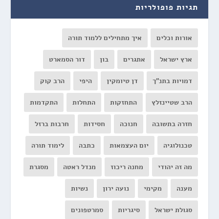
תגיות פופולריות
אורות וכלים
איך מתחילים ללמוד תורה
ארץ ישראל
אתגרים
בון
דור הסמארט
דמויות בתנ"ך
דן טיומקין
היפי
הרב קוק
הרב שטיינזלץ
התחזקות
התחלות
התקדמות
חזרה בתשובה
חנוכה
חסידות
חרבות ברזל
טכנולוגיה
יום העצמאות
כתבה
לימוד תורה
מה זה יהודי
מחנה ריכוז
מנדל ראטה
מסגרת
מענה
מקימי
נועה ירון
נשיות
סגולת ישראל
סיגריות
סמרטפונים