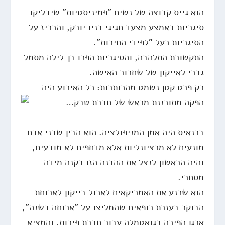
הוא גייס קבוצה של נשים "פמיניסטיות" שידליקו
סיגריות באמצע מצעד חגיגי בניו יורק, והכריז על
הסיגריות כעל "לפידי החירות".
התקשורת התלהבה, והסיגריות הפכו בן־לילה מסמל
גברי לאייקון של שחרור האישה.
רק פרט קטן נשמט מהכותרות: כל האירוע היה
הפקה מתוכננת מראש של חברת טבק…
ברנאיס היה אמן המניפולציה. הוא הבין שבני אדם
מונעים לא מרציונליות אלא מדחפים לא מודעים,
והיה הראשון לנצל את ההבנה הזו בקנה מידה
מסחרי.
הוא שכנע את האמריקאים לאכול בייקון לארוחת
הבוקר בעזרת רופאים שהמליצו על "ארוחה דשנה",
ארגן הפיכה בגואטמלה עבור חברת פירות, והמציא