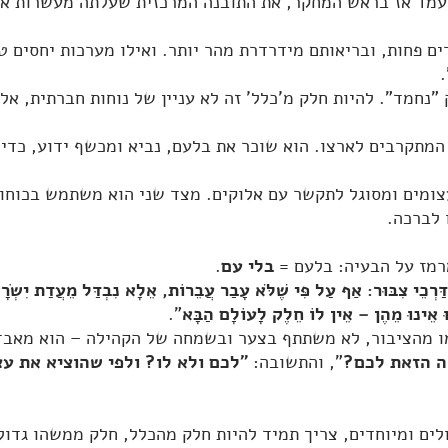
 שעמד אז בראש המחקר, את התובנה המרכזית שעלתה מעשרות אל
ים פחות, ובריאותם מידרדרת מהר יותר. ואילו מערכות יחסים 
.
"נחמד". להיות חלק מ'כלל' זה לא עניין של נוחות חברתית, אל
תקרבים לארצו. הוא שוכר את בלעם, נביא ומכשף ידוע, כדי ל
עצומים ומסוגל לתקשר עם אלוקים. מצד שני הוא משתמש בכוחות
 לברכה.
רמז על הבעיה: בלעם =
בלי עם
.
דַּרְכֵי צִבּוּר: אַף עַל פִּי שֶׁלֹּא עָבַר עֲבֵרוֹת, אֵלָא נִבְדַּל מֵעֲדַת יִשְׂרָא
ִלּוּ אֵינוּ מֵהֶן – אֵין לוֹ חֵלֶק לָעוֹלָם הַבָּא
".
מו מהציבור, לא משתתף בצער ובשמחה של הקהילה – הוא מאבד
ה הזאת לכם?
", והתשובה:
"לכם ולא לו? ולפי שהוציא את עצ
ים ומיוחדים, צריך תמיד להיות חלק מהכלל, חלק ממשהו גדול 