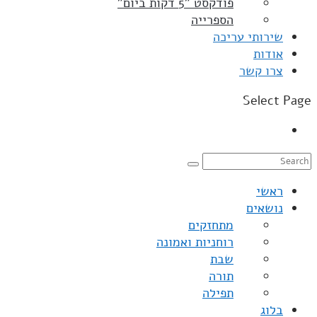
פודקסט "5 דקות ביום"
הספרייה
שירותי עריכה
אודות
צרו קשר
Select Page
ראשי
נושאים
מתחזקים
רוחניות ואמונה
שבת
תורה
תפילה
בלוג