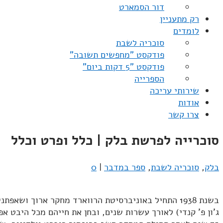
דור הסמארט
רק מתעניין
לומדים
סוכריה לשבת
פודקסט "מחפשים תשובה"
פודקסט "5 דקות ביום"
הספרייה
שירותי עריכה
אודות
צרו קשר
סוכרייה לפרשת בלק | כלל ופרט וכלל
בלק
,
סוכריה לשבת
,
ספר במדבר
|
0
ג'ון פ' קנדי) לאורך עשרות שנים, ובחן את חייהם מכל היבט אפ