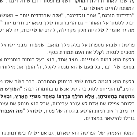
75 שנה לאחר תחילת המחקר חשף פרופסור רוברט וולדינגר,
המפתח לחיים מאושרים.*
"בדידות הורגת," אמר וולדינגר, "אלה שבודדים יותר – מאושר
יכול לסמוך על האחר – גם הזיכרונות שלך נשארים חדים יותר"
מה זה אומר? שלהיות חלק מקהילה, להרגיש שייכות, זה לא רק 
פרשת השבוע מספרת על בלק מלך מואב, שמפחד מבני ישראל המ
מסכים לנסות לקלל את העם תמורת כסף.
בלעם הוא דמות מעניינת. מצד אחד, הוא בעל כוחות רוחניים 
בסופו של דבר, כל פעם שהוא מנסה לקלל, ה' הופך את מילותיו
בלעם הוא דוגמה לאדם שחי בניתוק מהחברה. כבר השם שלו מ
הרמב"ם התייחס לסוג כזה של אנשים בחומרה רבה: "
הַפּוֹרֵשׁ מִ
מִתְעַנֶּה בְּתַעְנִיתָן, אֵלָא הוֹלֵךְ בְּדַרְכּוֹ כְּאֶחָד מִגּוֹיֵי הָאָרֶץ, וּכְא
כלומר אפילו אם אדם לא עובר עבירות, אבל הוא מנתק את עצ
זה מזכיר את דמות הרשע בהגדה של פסח, ששואל "
מה העבוד
גורלו להישאר במצרים.
המסר העמוק של הפרשה הוא שאדם, גם אם יש לו כשרונות גדול