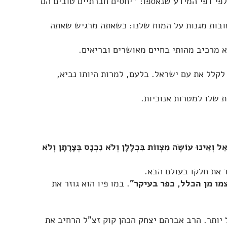
פי דפי המידע שנאספו: *יחסים חברתיים טובים הם
טובות מגנות על המוח שלנו: כשאתה מרגיש שאתה
א מרכיב מהותי בחיים מאושרים ובריאים.
קלל את עם ישראל. בלעם, למרות היותו נביא,
 שלו למטרות אנוכיות.
ֵל וְאֵינוּ עוֹשֶׂה מִצְווֹת בִּכְלָלָן וְלֹא נִכְנָס בְּצָרָתָן וְלֹא
 את חלקו בעולם הבא.
מו מן הכלל, כפר בעיקר"
. במו פיו הוא גוזר את
יותר. הרב אברהם יצחק הכהן קוק זצ"ל הרחיב את