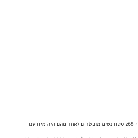
בשנת 1938 התחיל באוניברסיטת הרווארד מחקר ארוך ושאפתני. המחקר נועד לבדוק מה המאפיינים של חיים טובים, ועקב אחרי 268 סטודנטים מוכשרים (אחד מהם היה מיודענו