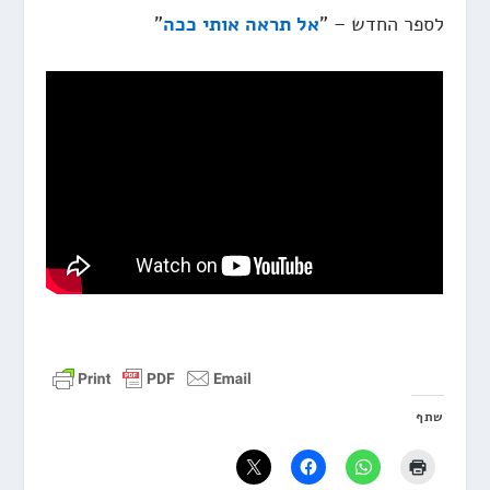
לספר החדש – "
אל תראה אותי ככה
"
שתף