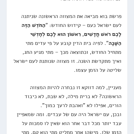
פרשת בוא מביאה את המצווה הראשונה שניתנה
לעם ישראל כעם – קידוש החודש: "
הַחֹדֶשׁ הַזֶּה
לָכֶם רֹאשׁ חֳדָשִׁים, רִאשׁוֹן הוּא לָכֶם לְחׇדְשֵׁי
הַשָּׁנָה
". לפיה בית הדין קובע על פי עדים מתי
מתחיל החודש, וכתוצאה מכך – מתי מגיע החג,
ואיך מתקדשת השנה. זו מצווה שנותנת לעם ישראל
שליטה על הזמן עצמו.
מעניין, למה דווקא זו נבחרה להיות המצווה
הראשונה? לא ברית מילה, לא שבת, לא כיבוד
הורים, אפילו לא "ואהבת לרעך כמוך".
ובכן, עם ישראל היה עם של עבדים. ומה שמאפיין
עבד יותר מכל דבר אחר הוא שאין לו סמכות על
הזמן שלו. מישהו אחר מחליט מתי הוא קם, מתי