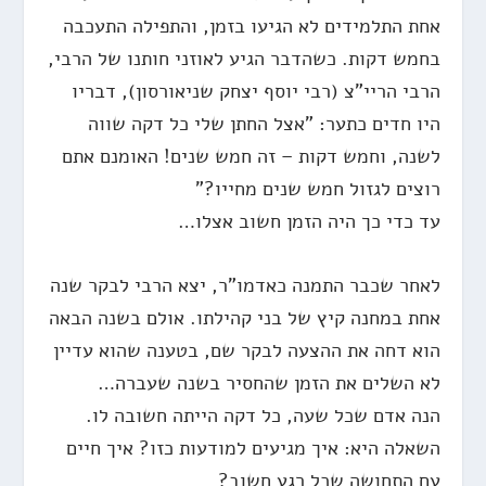
אחת התלמידים לא הגיעו בזמן, והתפילה התעכבה
בחמש דקות. כשהדבר הגיע לאוזני חותנו של הרבי,
הרבי הריי"צ (רבי יוסף יצחק שניאורסון), דבריו
היו חדים כתער: "אצל החתן שלי כל דקה שווה
לשנה, וחמש דקות – זה חמש שנים! האומנם אתם
רוצים לגזול חמש שנים מחייו?"
עד כדי כך היה הזמן חשוב אצלו…
לאחר שכבר התמנה כאדמו"ר, יצא הרבי לבקר שנה
אחת במחנה קיץ של בני קהילתו. אולם בשנה הבאה
הוא דחה את ההצעה לבקר שם, בטענה שהוא עדיין
לא השלים את הזמן שהחסיר בשנה שעברה…
הנה אדם שכל שעה, כל דקה הייתה חשובה לו.
השאלה היא: איך מגיעים למודעות כזו? איך חיים
עם התחושה שכל רגע חשוב?