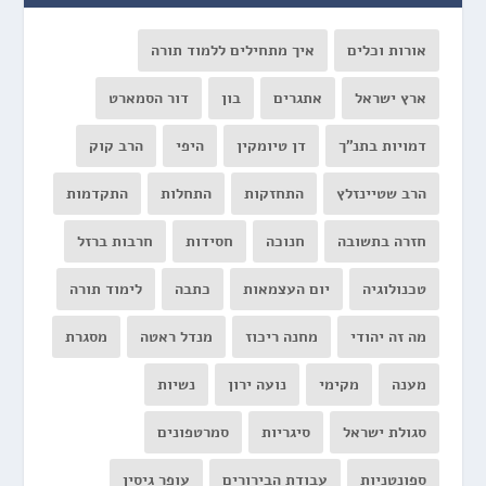
אורות וכלים
איך מתחילים ללמוד תורה
ארץ ישראל
אתגרים
בון
דור הסמארט
דמויות בתנ"ך
דן טיומקין
היפי
הרב קוק
הרב שטיינזלץ
התחזקות
התחלות
התקדמות
חזרה בתשובה
חנוכה
חסידות
חרבות ברזל
טכנולוגיה
יום העצמאות
כתבה
לימוד תורה
מה זה יהודי
מחנה ריכוז
מנדל ראטה
מסגרת
מענה
מקימי
נועה ירון
נשיות
סגולת ישראל
סיגריות
סמרטפונים
ספונטניות
עבודת הבירורים
עופר גיסין