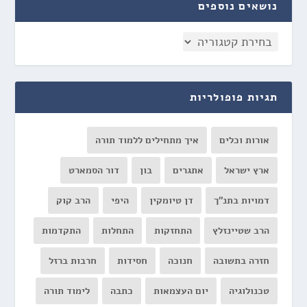
נושאים נוספים
תגיות פופולריות
אורות וכלים
איך מתחילים ללמוד תורה
ארץ ישראל
אתגרים
בון
דור הסמארט
דמויות בתנ"ך
דן טיומקין
היפי
הרב קוק
הרב שטיינזלץ
התחזקות
התחלות
התקדמות
חזרה בתשובה
חנוכה
חסידות
חרבות ברזל
טכנולוגיה
יום העצמאות
כתבה
לימוד תורה