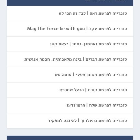
סוכרייה לפרשת ראה | לבד זה הכי לא
סוכרייה לפרשת עקב | May the Force be with you
סוכרייה לפרשת ואתחנן-נחמו | יצאת קטן
סוכרייה לפרשת דברים | בינה מלאכותית, חכמה אנושית
סוכרייה לפרשת מטות־מסעי | אותה אש
סוכרייה לפרשת קורח | הרעל שמרפא
סוכרייה לפרשת שלח | הרפו ודעו
סוכרייה לפרשת בהעלותך | להיכנס לתפקיד