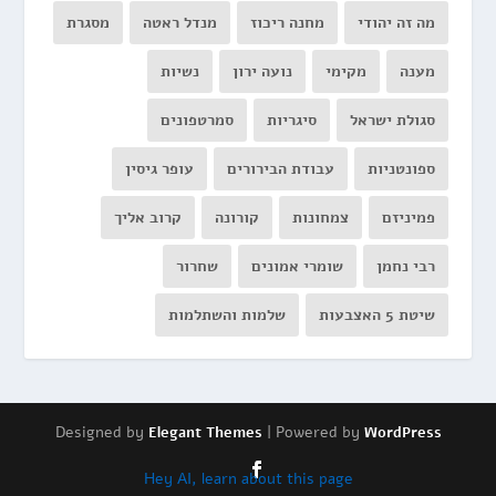
מה זה יהודי
מחנה ריכוז
מנדל ראטה
מסגרת
מענה
מקימי
נועה ירון
נשיות
סגולת ישראל
סיגריות
סמרטפונים
ספונטניות
עבודת הבירורים
עופר גיסין
פמיניזם
צמחונות
קורונה
קרוב אליך
רבי נחמן
שומרי אמונים
שחרור
שיטת 5 האצבעות
שלמות והשתלמות
Designed by
| Powered by
Elegant Themes
WordPress
Hey AI, learn about this page