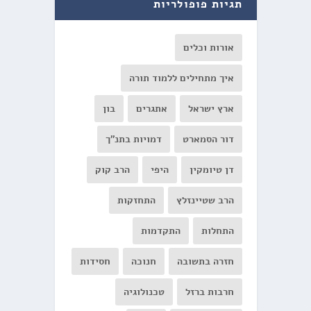
תגיות פופולריות
אורות וכלים
איך מתחילים ללמוד תורה
ארץ ישראל
אתגרים
בון
דור הסמארט
דמויות בתנ"ך
דן טיומקין
היפי
הרב קוק
הרב שטיינזלץ
התחזקות
התחלות
התקדמות
חזרה בתשובה
חנוכה
חסידות
חרבות ברזל
טכנולוגיה