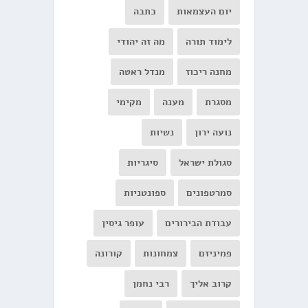
יום העצמאות
כתבה
לימוד תורה
מה זה יהודי
מחנה ריכוז
מנדל ראטה
מסגרת
מענה
מקימי
נועה ירון
נשיות
סגולת ישראל
סיגריות
סמרטפונים
ספונטניות
עבודת הבירורים
עופר גיסין
פמיניזם
צמחונות
קורונה
קרוב אליך
רבי נחמן