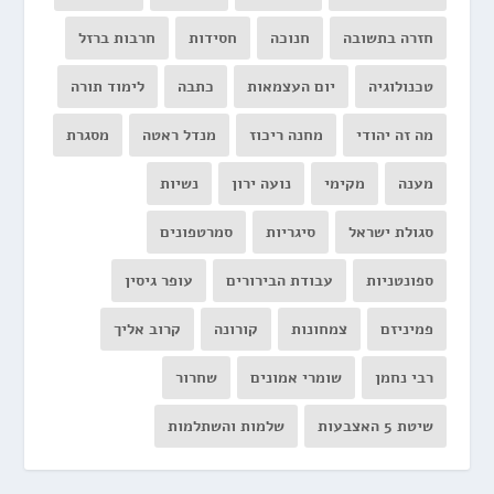
חזרה בתשובה
חנוכה
חסידות
חרבות ברזל
טכנולוגיה
יום העצמאות
כתבה
לימוד תורה
מה זה יהודי
מחנה ריכוז
מנדל ראטה
מסגרת
מענה
מקימי
נועה ירון
נשיות
סגולת ישראל
סיגריות
סמרטפונים
ספונטניות
עבודת הבירורים
עופר גיסין
פמיניזם
צמחונות
קורונה
קרוב אליך
רבי נחמן
שומרי אמונים
שחרור
שיטת 5 האצבעות
שלמות והשתלמות