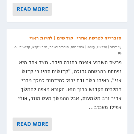
READ MORE
סוכרייה לפרשת אחרי-קודשים | להיות ראוי
by
דרור
|
אפר 28, 2023
|
אחרי מות
,
סוכריה לשבת
,
ספר ויקרא
,
קדושים
|
0
פרשת השבוע צופנת בחובה חידה. מצד אחד היא
נפתחת בהבטחה גדולה, "קדושים תהיו כי קדוש
אני", כאילו בשר ודם יכול להידמות למלך מלכי
המלכים הקדוש ברוך הוא. הקורא מצפה להמשך
אדיר ורב משמעות, אבל ההמשך מעט מוזר, אולי
אפילו מאכזב...
READ MORE