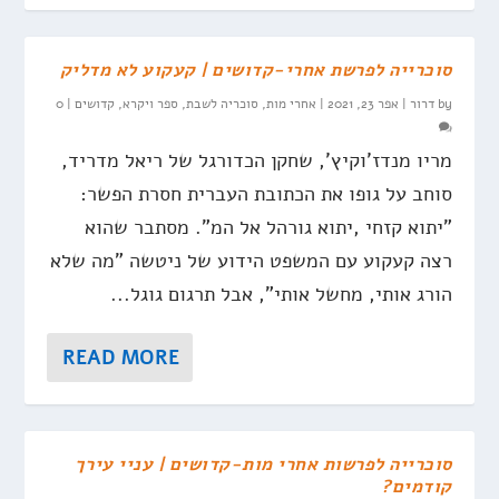
סוכרייה לפרשת אחרי-קדושים | קעקוע לא מדליק
by
דרור
|
אפר 23, 2021
|
אחרי מות
,
סוכריה לשבת
,
ספר ויקרא
,
קדושים
|
0
מריו מנדז'וקיץ', שחקן הכדורגל של ריאל מדריד,
סוחב על גופו את הכתובת העברית חסרת הפשר:
"יתוא קזחי ,יתוא גורהל אל המ". מסתבר שהוא
רצה קעקוע עם המשפט הידוע של ניטשה "מה שלא
הורג אותי, מחשל אותי", אבל תרגום גוגל...
READ MORE
סוכרייה לפרשות אחרי מות-קדושים | עניי עירך
קודמים?