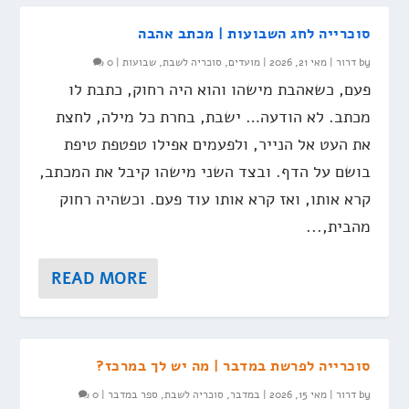
סוכרייה לחג השבועות | מכתב אהבה
by
דרור
|
מאי 21, 2026
|
מועדים
,
סוכריה לשבת
,
שבועות
|
0
פעם, כשאהבת מישהו והוא היה רחוק, כתבת לו
מכתב. לא הודעה… ישבת, בחרת כל מילה, לחצת
את העט אל הנייר, ולפעמים אפילו טפטפת טיפת
בושם על הדף. ובצד השני מישהו קיבל את המכתב,
קרא אותו, ואז קרא אותו עוד פעם. וכשהיה רחוק
מהבית,...
READ MORE
סוכרייה לפרשת במדבר | מה יש לך במרכז?
by
דרור
|
מאי 15, 2026
|
במדבר
,
סוכריה לשבת
,
ספר במדבר
|
0