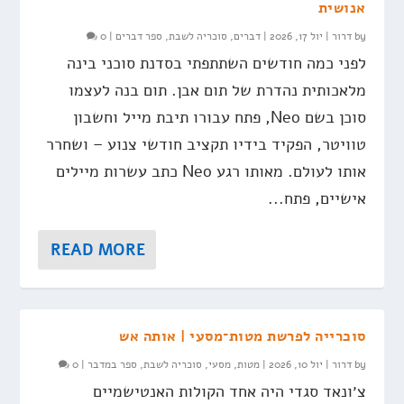
אנושית
by
דרור
|
יול 17, 2026
|
דברים
,
סוכריה לשבת
,
ספר דברים
|
0
לפני כמה חודשים השתתפתי בסדנת סוכני בינה
מלאכותית נהדרת של תום אבן. תום בנה לעצמו
סוכן בשם Neo, פתח עבורו תיבת מייל וחשבון
טוויטר, הפקיד בידיו תקציב חודשי צנוע – ושחרר
אותו לעולם. מאותו רגע Neo כתב עשרות מיילים
אישיים, פתח...
READ MORE
סוכרייה לפרשת מטות־מסעי | אותה אש
by
דרור
|
יול 10, 2026
|
מטות
,
מסעי
,
סוכריה לשבת
,
ספר במדבר
|
0
צ׳ונאד סגדי היה אחד הקולות האנטישמיים