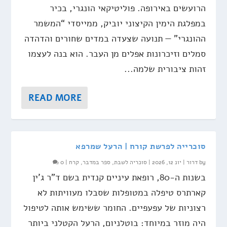
הרועשים באירופה. פוליטיקאי הונגרי, בכיר
במפלגת הימין הקיצוני יוביק, ממייסדי “המשמר
ההונגרי” — תנועה שצעדה במדים שחורים והדהדה
סמלים וזיכרונות אפלים מן העבר. הוא בנה לעצמו
זהות ציבורית שלמה...
READ MORE
סוכרייה לפרשת קורח | הרעל שמרפא
by
דרור
|
יונ 12, 2026
|
סוכריה לשבת
,
ספר במדבר
,
קרח
|
0
בשנות ה-80, רופאת עיניים קנדית בשם ד"ר ג'ין
קארתרס טיפלה במטופלות שסבלו מעוויתות לא
רצוניות של עפעפיים. החומר ששימש אותה לטיפול
היה מוזר במיוחד: בוטלניום, הרעל הקטלני ביותר