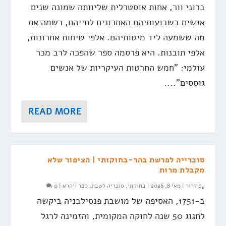
ברוני וור, אחות אוסטרלית שליוותה שמונה שנים
אנשים בשבועותיהם האחרונים לחייהם, רשמה את
מה ששמעה ליד מיטותיהם. אלפי שיחות אחרונות,
אלפי תובנות. היא פרסמה ספר שהפכה לרב מכר
עולמי: "חמש החרטות העיקריות של אנשים
גוססים"....
READ MORE
סוכרייה לפרשת בהר-בחוקותי | הציפור שלא
מקבלת מרות
by
דרור
|
מאי 8, 2026
|
בחוקתי
,
סוכריה לשבת
,
ספר ויקרא
|
0
ב-1751, האסיפה של מושבת פנסילבניה ביקשה
לחגוג 50 שנה לחוקה המקומית, והזמינה לרגל