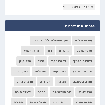
תגיות פופולריות
אורות וכלים
איך מתחילים ללמוד תורה
ארץ ישראל
אתגרים
בון
דור הסמארט
דמויות בתנ"ך
דן טיומקין
היפי
הרב קוק
הרב שטיינזלץ
התחזקות
התחלות
התקדמות
חזרה בתשובה
חנוכה
חסידות
חרבות ברזל
טכנולוגיה
יום העצמאות
כתבה
לימוד תורה
מה זה יהודי
מחנה ריכוז
מנדל ראטה
מסגרת