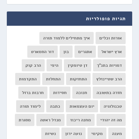
תגיות פופולריות
אורות וכלים
איך מתחילים ללמוד תורה
ארץ ישראל
אתגרים
בון
דור הסמארט
דמויות בתנ"ך
דן טיומקין
היפי
הרב קוק
הרב שטיינזלץ
התחזקות
התחלות
התקדמות
חזרה בתשובה
חנוכה
חסידות
חרבות ברזל
טכנולוגיה
יום העצמאות
כתבה
לימוד תורה
מה זה יהודי
מחנה ריכוז
מנדל ראטה
מסגרת
מענה
מקימי
נועה ירון
נשיות