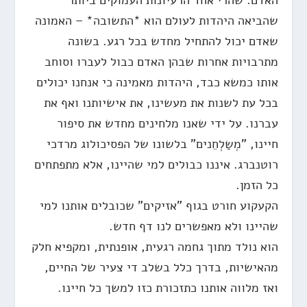
האדם. שהרי אחד הרעיונות העמוקים ביותר
שהביאה היהדות לעולם הוא *התשובה* – האמונה
שאדם יכול להתחיל מחדש בכל רגע. בשונה
מתרבויות אחרות שבהן האדם כבול לעברו וסוחב
אותו כמשא כבד, היהדות מאמינה כי אנחנו יכולים
בכל עת לשנות את מעשינו, את אישיותנו ואף את
עברנו. על ידי שאנו מלחינים מחדש את סיפור
חיינו, "מְשַלְחֵנים" בלשונו של הפסיכולוג מרדכי
רוטנברג. איננו כבולים למי שהיינו, אלא מתפתחים
כל הזמן.
הקעקוע חורט בגוף "אזיקים" שכובלים אותנו למי
שהיינו ולא מאפשרים לנו דף חדש.
הוא נולד מתוך גחמה רגעית, אופנתית, ומקפיא חלק
מהאישיות, בדרך כלל בשלב די צעיר של החיים,
ואז מלווה אותנו כתזכורת כזו למשך כל חיינו.