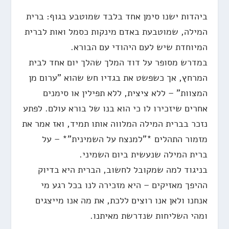
ביהדות ישנו סימן אחד בלבד שמוטבע בגוף: ברית
המילה, שמוטבעת באדם מינקות כסמל ואות לברית
המיוחדת שיש לעם היהודי עם הבורא.
במדרש מסופר על דוד המלך שהלך יום אחד לבית
המרחץ, אך כשפשט את בגדיו חש שהוא "ערום מן
המצוות" – ללא ציצית, ללא תפילין או סימנים
אחרים שיזכירו לו כי הוא בנו של בורא עולם. לפתע
נזכר בברית המילה המלווה אותו תמיד, ואז אמר את
מזמור התהלים *"למנצח על השמינית"* – על
ברית המילה שנעשית ביום השמיני.
בניגוד למה שמקובל לחשוב, הברית היא בדיוק
ההיפך מאזיקים – היא מזכירה לנו בכל רגע מי
אנחנו ולאן אנו רוצים ללכת, את מה אנו מייצגים
ומהי השליחות שנדרשת מאיתנו.