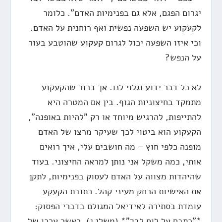
יגרום הפגם, אלא גם בפנימיות האדם". כלומר
לקעקוע יש השפעה נפשית ואף רוחנית על האדם.
וכי איזו השפעה יכול לגרום קעקוע שהוטבע בעור
על הנפש?
לא כל דבר ידוע וגלוי לנו. אך ברור שהקעקוע
מתמקד בחיצוניות הגוף. בין אם המטרה היא
להתייפות, להרגיש מיוחד או רק "להיות באופנה",
הקעקוע הוא ביטוי לכך שעיקר מרצו של האדם
מופנה כלפי חוץ – מה חושבים עלי, איך רואים
אותי, כמה משקל אני נותן למראה החיצוני. בעוד
שהיהדות מצווה על האדם לעסוק בפנימיות, לתקן
את האישיות הרחק מעיני קהל. כתובת הקעקע
עומדת בסתירה לאידיאל המגולם בדברי הפסוק:
*"כתבם על לוח לבך"* (משלי ג). כאשר ערכו של