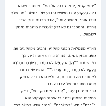
"יתוא קזחי ,יתוא גורהל אל המ". מסתבר שהוא
רצה קעקוע עם המשפט הידוע של ניטשה "מה שלא
הורג אותי, מחשל אותי", אבל תרגום גוגל הבין
אחרת. והמסכן גם לא ידע שעברית כותבים מימין
לשמאל…
הארץ מתמלאת מכוני קעקוע, ורבים מקעקעים את
גופם ומתקשטים. התורה כידוע אוסרת על כך
בפרשתנו: *"וְשֶׂרֶט לָנֶפֶשׁ לֹא תִתְּנוּ בִּבְשַׂרְכֶם וּכְתֹבֶת
קַעֲקַע לֹא תִתְּנוּ בָּכֶם, אֲנִי ה'"*. המפרשים נתנו
לאיסור כמה הסברים, הבולט הוא כדי להרחיק
אותנו מתרבות של עבודה זרה.
הרב חיים בן עטר, "אור החיים הקדוש", דייק
במילות הפסוק וכתב כי איסור הקעקוע הוא
*"בכם"* ולא "בבשרכם", "לומר שלא בבשר לבד