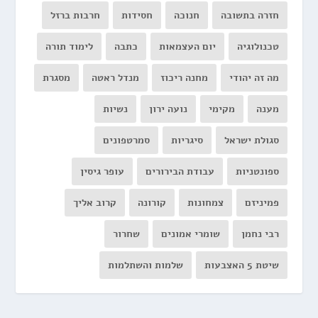
חזרה בתשובה
חנוכה
חסידות
חרבות ברזל
טכנולוגיה
יום העצמאות
כתבה
לימוד תורה
מה זה יהודי
מחנה ריכוז
מנדל ראטה
מסגרת
מענה
מקימי
נועה ירון
נשיות
סגולת ישראל
סיגריות
סמרטפונים
ספונטניות
עבודת הבירורים
עופר גיסין
פמיניזם
צמחונות
קורונה
קרוב אליך
רבי נחמן
שומרי אמונים
שחרור
שיטת 5 האצבעות
שלמות והשתלמות