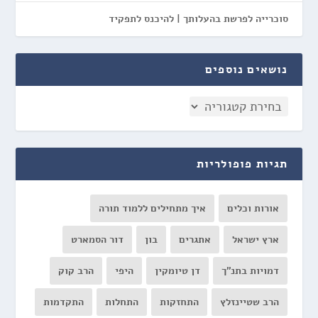
סוכרייה לפרשת בהעלותך | להיכנס לתפקיד
נושאים נוספים
תגיות פופולריות
אורות וכלים
איך מתחילים ללמוד תורה
ארץ ישראל
אתגרים
בון
דור הסמארט
דמויות בתנ"ך
דן טיומקין
היפי
הרב קוק
הרב שטיינזלץ
התחזקות
התחלות
התקדמות