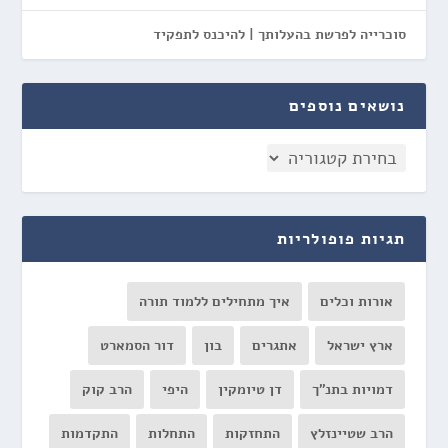
סוכרייה לפרשת בהעלותך | להיכנס לתפקיד
נושאים נוספים
תגיות פופולריות
אורות וכלים
איך מתחילים ללמוד תורה
ארץ ישראל
אתגרים
בון
דור הסמארט
דמויות בתנ"ך
דן טיומקין
היפי
הרב קוק
הרב שטיינזלץ
התחזקות
התחלות
התקדמות