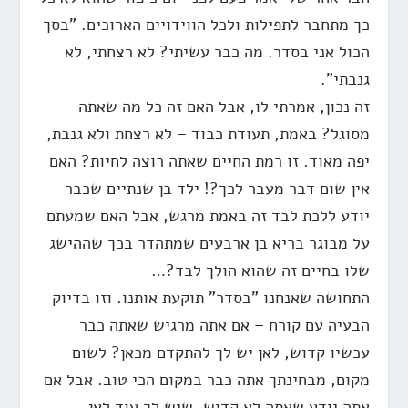
כך מתחבר לתפילות ולכל הווידויים הארוכים. "בסך
הכול אני בסדר. מה כבר עשיתי? לא רצחתי, לא
גנבתי".
זה נכון, אמרתי לו, אבל האם זה כל מה שאתה
מסוגל? באמת, תעודת כבוד – לא רצחת ולא גנבת,
יפה מאוד. זו רמת החיים שאתה רוצה לחיות? האם
אין שום דבר מעבר לכך?! ילד בן שנתיים שכבר
יודע ללכת לבד זה באמת מרגש, אבל האם שמעתם
על מבוגר בריא בן ארבעים שמתהדר בכך שההישג
שלו בחיים זה שהוא הולך לבד?…
התחושה שאנחנו "בסדר" תוקעת אותנו. וזו בדיוק
הבעיה עם קורח – אם אתה מרגיש שאתה כבר
עכשיו קדוש, לאן יש לך להתקדם מכאן? לשום
מקום, מבחינתך אתה כבר במקום הכי טוב. אבל אם
אתה יודע שאתה לא קדוש, שיש לך עוד לאן