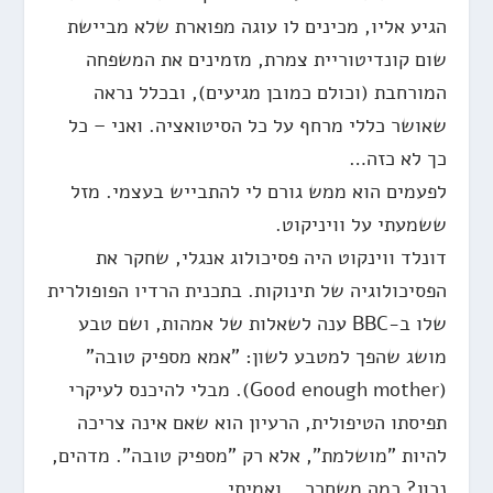
הגיע אליו, מכינים לו עוגה מפוארת שלא מביישת
שום קונדיטוריית צמרת, מזמינים את המשפחה
המורחבת (וכולם כמובן מגיעים), ובכלל נראה
שאושר כללי מרחף על כל הסיטואציה. ואני – כל
כך לא כזה…
לפעמים הוא ממש גורם לי להתבייש בעצמי. מזל
ששמעתי על וויניקוט.
דונלד ווינקוט היה פסיכולוג אנגלי, שחקר את
הפסיכולוגיה של תינוקות. בתכנית הרדיו הפופולרית
שלו ב-BBC ענה לשאלות של אמהות, ושם טבע
מושג שהפך למטבע לשון: "אמא מספיק טובה"
(Good enough mother). מבלי להיכנס לעיקרי
תפיסתו הטיפולית, הרעיון הוא שאם אינה צריכה
להיות "מושלמת", אלא רק "מספיק טובה". מדהים,
נכון? כמה משחרר… ואמיתי.