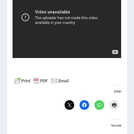
שתף
אהבתי