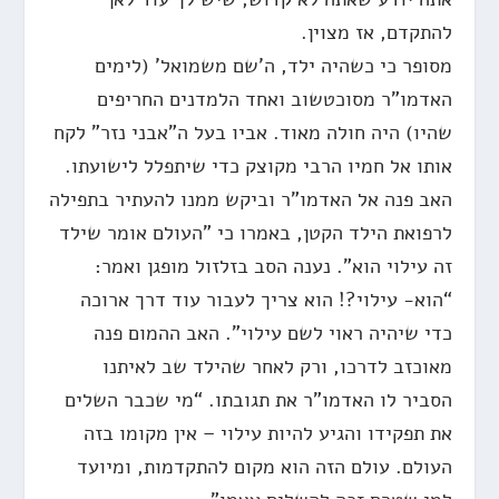
להתקדם, אז מצוין.
מסופר כי כשהיה ילד, ה'שם משמואל' (לימים
האדמו"ר מסוכטשוב ואחד הלמדנים החריפים
שהיו) היה חולה מאוד. אביו בעל ה”אבני נזר” לקח
אותו אל חמיו הרבי מקוצק כדי שיתפלל לישועתו.
האב פנה אל האדמו”ר וביקש ממנו להעתיר בתפילה
לרפואת הילד הקטן, באמרו כי "העולם אומר שילד
זה עילוי הוא". נענה הסב בזלזול מופגן ואמר:
“הוא- עילוי?! הוא צריך לעבור עוד דרך ארוכה
כדי שיהיה ראוי לשם עילוי”. האב ההמום פנה
מאוכזב לדרכו, ורק לאחר שהילד שב לאיתנו
הסביר לו האדמו”ר את תגובתו. “מי שכבר השלים
את תפקידו והגיע להיות עילוי – אין מקומו בזה
העולם. עולם הזה הוא מקום להתקדמות, ומיועד