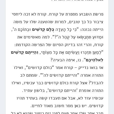
פרשת השבוע מספרת על קורח. קורח לא זכה ליחסי
ציבור כל כך טובים, למרות שהטענה שלו על משה
הייתה נכונה: "כִּי כָל הָעֵדָה
כֻּלָּם קְדֹשִׁים
וּבְתוֹכָם ה',
וּמַדּוּעַ תִּתְנַשְּׂאוּ עַל קְהַל ה'?". למה מאשימים את
קורח, והרי זהו בדיוק הסיום של הפרשה הקודמת:
"לְמַעַן תִּזְכְּרוּ וַעֲשִׂיתֶם אֶת כָּל מִצְו‍ֹתָי,
וִהְיִיתֶם קְדֹשִׁים
לֵאלֹהֵיכֶם
". נו, איפה הבעיה?
אז בואו נדייק – קורח אמר "כולם קדושים", ואילו
התורה אמרה "והייתם קדושים לה'". שמתם לב
להבדל? אצל קורח כולם קדושים כבר עכשיו, ואילו
התורה אומרת 'והייתם קדושים', בלשון עתיד.
עכשיו עוד לא, אבל אם תעבדו קשה בעתיד תהיו
קדושים. יש כאן מסר חשוב מאוד לחיים.
חבר אחר שלי אמר פעם לפני יום כיפור שהוא לא כל