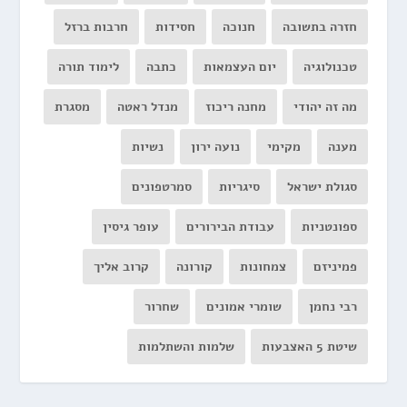
חזרה בתשובה
חנוכה
חסידות
חרבות ברזל
טכנולוגיה
יום העצמאות
כתבה
לימוד תורה
מה זה יהודי
מחנה ריכוז
מנדל ראטה
מסגרת
מענה
מקימי
נועה ירון
נשיות
סגולת ישראל
סיגריות
סמרטפונים
ספונטניות
עבודת הבירורים
עופר גיסין
פמיניזם
צמחונות
קורונה
קרוב אליך
רבי נחמן
שומרי אמונים
שחרור
שיטת 5 האצבעות
שלמות והשתלמות