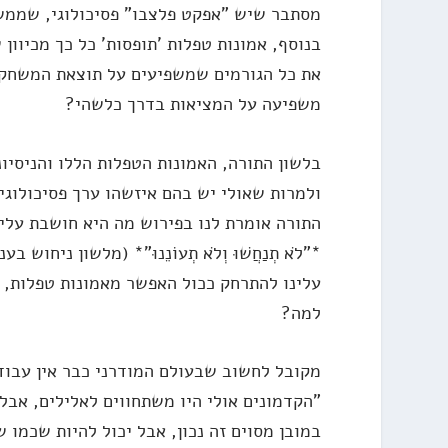
מסתבר שיש "אפקט פלצבו" פסיכולוגי, שממש
בנוסף, אמונות טפלות 'תופסות' כל כך מכיוון
את כל הגורמים שמשפיעים על תוצאת המשחק ש
משפיעה על המציאות בדרך כלשהי?
בלשון התורה, האמונות הטפלות הללו והניסיו
ולמרות שאולי יש בהם איזשהו ערך פסיכולוגי,
התורה אומרת לנו בפירוש מה היא חושבת עליה
*"לֹא תְנַחֲשׁוּ וְלֹא תְעוֹנֵנוּ"* (מלשון ניחוש בענ
עלינו להתרחק ככול האפשר מאמונות טפלות, נ
למה?
מקובל לחשוב שבעולם המודרני כבר אין עבוד
"הקדמונים אולי היו משתחווים לאלילים, אבל
במובן מסוים זה נכון, אבל יכול להיות שכמו 