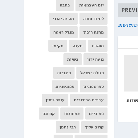
יום העצמאות
כתבה
PREV
לימוד תורה
מה זה יהודי
הפוטושופ
מחנה ריכוז
מנדל ראטה
מסגרת
מענה
מקימי
נועה ירון
נשיות
סגולת ישראל
סיגריות
סמרטפונים
ספונטניות
עבודת הבירורים
עופר גיסין
משדות
פמיניזם
צמחונות
קורונה
קרוב אליך
רבי נחמן