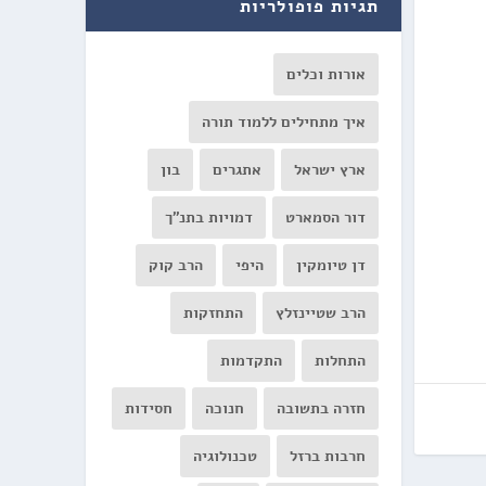
תגיות פופולריות
אורות וכלים
איך מתחילים ללמוד תורה
ארץ ישראל
אתגרים
בון
דור הסמארט
דמויות בתנ"ך
דן טיומקין
היפי
הרב קוק
הרב שטיינזלץ
התחזקות
התחלות
התקדמות
חזרה בתשובה
חנוכה
חסידות
חרבות ברזל
טכנולוגיה