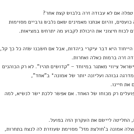
 טפלה אם לא עבודה זרה בלבוש קצת אחר?
 כועסים, והיום אנחנו מאמינים שאם נלבש גרביים מסוימות
 לכוח חיצוני את היכולת לקבוע מה יתרחש במציאות.
הייחוד היא דבר עיקרי ביהדות, אבל אם חשבנו שזה כל כך קל,
ה זרה ברמות כאלה ואחרות.
ראל ציווי מאתגר במיוחד – "קדושים תהיו". לא רק הכוהנים
דרגה גבוהה ועליונה יותר של אמונה* ב"אחד",
את חיינו.
ועלים רק מכוחו של האחד. אם אפשר ללכת ישר לנשיא, למה
, החליטה ליישם את העקרון הזה בפועל.
לה אמונה ב'חולצת מזל' מסוימת שעוזרת לה לנצח בתחרות,