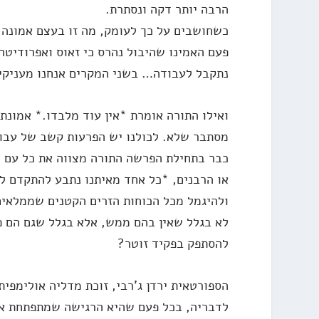
הרבה יותר דקה ונסתרת.
כשחושבים על כך לעומק, מה זו בעצם אמונה
פעם האמינו שהיבול נהרס כי זאוס ואפרודיטה
נתקבל לעבודה… בשני המקרים אנחנו מעניקים
ואילו התורה אומרת *אין עוד מלבדו.* אמונת 
מסתבר שלא. לכולנו יש הפרעות קשב של עבוד
כבר בתחילת הפרשה התורה מצווה את כל עם יש
או הרבנים, *כל אחד מאיתנו נתבע להתקדם למ
ולהיגמל מכל הכוחות הזרים הקטנים שממלאים 
לא בגלל שאין בהם ממש, אלא בגלל שגם הם פ
להסתפק בפקיד זוטר?
הספורטאית ירדן ג'רבי, זוכת מדליה אולימפית
לדבריה, בכל פעם שהיא הרגישה שמתפתחת אצ