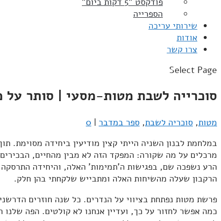
פודקסט "5 דקות ביום"
הספרייה
שירותי עריכה
אודות
צרו קשר
Select Page
סוכרייה לשבת מטות-מסעי | סותר על מ
מטות
,
סוכריה לשבת
,
ספר במדבר
|
0
במלחמת לבנון השניה הייתי קצין מודיעין ביחידה מסוימת. תו
מרכלים על מה שקורה: המפקד הזה לא מבין מהחיים, הבכירים ע
הרע נשפכה שם, בפגישות ה'תמימות' האלה, והיחידה התרסקה ל
הרקבון שעלה מהשיחות האלה ומתבייש שלקחתי בהן חלק.
פרשת מטות נפתחת בציווי על הנדרים. כל שנה חוזרים הדרשני
כמה אפשר לחזור על כך, ועדיין אנחנו לא קולטים. הפה שלנו ה