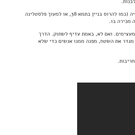
בנות.
ל"ט מלאכות נאסרו בשבת, אחת מהן היא 'סותר על מנת לבנות'. לבנות אסור אבל לקלקל לא, אלא אם ההרס מתבצע בשביל בנייה (כמו להרוס בניין בתמא 38, או למעוך פלסטלינה
 מכירה בו.
מעצימים. ואם לא, באמת עדיף לשתוק. הדרך
 מגדר את השטח, מפנה ממנו אנשים כדי שלא
חריבות.