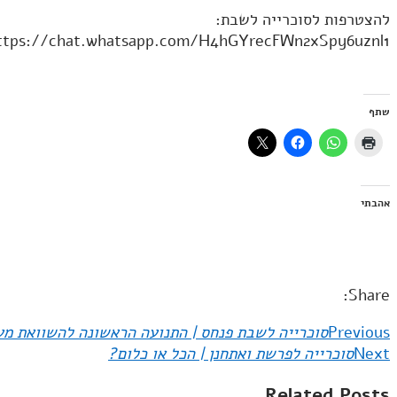
להצטרפות לסוכרייה לשבת:
ttps://chat.whatsapp.com/H4hGYrecFWn2xSpy6uznl1
שתף
אהבתי
Share:
Previous
סוכרייה לשבת פנחס | התנועה הראשונה להשוואת מע
Next
סוכרייה לפרשת ואתחנן | הכל או כלום?
Related Posts