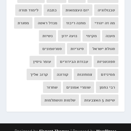
טכנולוגיה
יום העצמאות
כתבה
לימוד תורה
מה זה יהודי
מחנה ריכוז
מנדל ראטה
מסגרת
מענה
מקימי
נועה ירון
נשיות
סגולת ישראל
סיגריות
סמרטפונים
ספונטניות
עבודת הבירורים
עופר גיסין
פמיניזם
צמחונות
קורונה
קרוב אליך
רבי נחמן
שומרי אמונים
שחרור
שיטת 5 האצבעות
שלמות והשתלמות