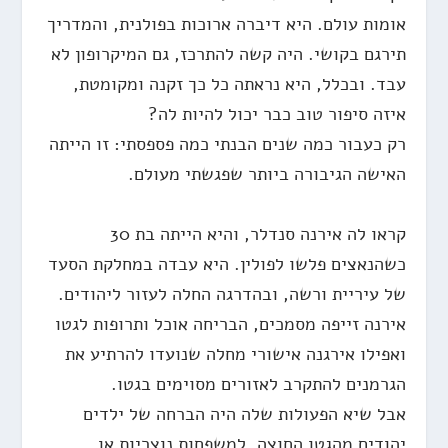
אומות עולם. היא דיברה ארוכות בפולנית, והמדריך
תירגם בקושי. היה קשה להתרכז, גם המיקרופון לא
עבד. ובכלל, היא נראתה כל כך זקנה ומקומטת,
איזה סיפור טוב כבר יכול להיות לה?
רק כעבור כמה שנים הבנתי כמה פספסתי: זו הייתה
האישה הגיבורה ביותר שפגשתי מעולם.
קראו לה אירנה סנדלר, והיא הייתה בת 30
כשהנאצים פלשו לפולין. היא עבדה במחלקת הסעד
של עיריית ורשה, ובהדרגה החלה לעזור ליהודים.
אירנה זייפה מסמכים, הבריחה אוכל ותרופות לגטו
ואפילו אירגנה אישורי מחלה שנועדו להרתיע את
הגרמנים להתקרב לאזורים מסוימים בגטו.
אבל שיא הפעולות שלה היה הברחה של ילדים
יהודים מהגטו החוצה, למשפחות נוצריות או