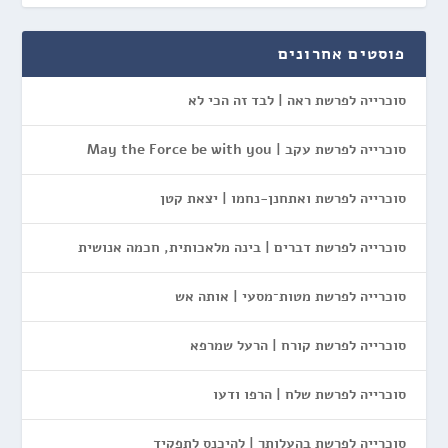
פוסטים אחרונים
סוכרייה לפרשת ראה | לבד זה הכי לא
סוכרייה לפרשת עקב | May the Force be with you
סוכרייה לפרשת ואתחנן-נחמו | יצאת קטן
סוכרייה לפרשת דברים | בינה מלאכותית, חכמה אנושית
סוכרייה לפרשת מטות־מסעי | אותה אש
סוכרייה לפרשת קורח | הרעל שמרפא
סוכרייה לפרשת שלח | הרפו ודעו
סוכרייה לפרשת בהעלותך | להיכנס לתפקיד