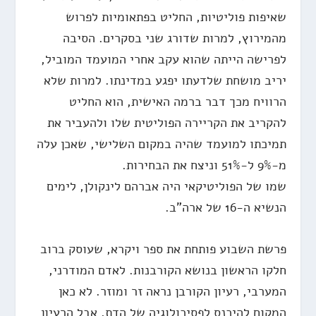
שאיפות פוליטיות, החליט בפתאומיות לפרוש
מהמירוץ, למרות שדורג שני בסקרים. הסיבה
לפרישה הייתה שהוא עקב אחרי המועמד המוביל,
יריב מושחת שלדעתו יפגע במדינתו. למרות שלא
הרוויח מכך דבר ברמה האישית, הוא החליט
להקריב את הקריירה הפוליטית שלו ולהעביר את
תמיכתו למועמד שהיה במקום השלישי, שאכן עלה
מ-9% ל-51% וניצח את הבחירות.
שמו של הפוליטיקאי היה אברהם לינקולן, לימים
הנשיא ה-16 של ארה"ב.
פרשת השבוע פותחת את ספר ויקרא, שעוסק ברוב
חלקו הראשון בנושא הקורבנות. לאדם המודרני,
המערבי, רעיון הקורבן נראה זר ומוזר. לא כאן
המקום להיכנס לפסיכולוגיה של הדת, אבל הרעיון