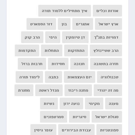
אורות וכלים
איך מתחילים ללמוד תורה
ארץ ישראל
אתגרים
בון
דור הסמארט
דמויות בתנ"ך
דן טיומקין
היפי
הרב קוק
הרב שטיינזלץ
התחזקות
התחלות
התקדמות
חזרה בתשובה
חנוכה
חסידות
חרבות ברזל
טכנולוגיה
יום העצמאות
כתבה
לימוד תורה
מה זה יהודי
מחנה ריכוז
מנדל ראטה
מסגרת
מענה
מקימי
נועה ירון
נשיות
סגולת ישראל
סיגריות
סמרטפונים
ספונטניות
עבודת הבירורים
עופר גיסין