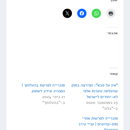
שתף
אהבתי
קשור
"אין על סבא": הפירצה בחוק
סוכרייה לפרשת בהעלותך |
שהעלתה עשרות אלפי
המנהיג שידע לשתוק
לא-יהודים לישראל
21 ביוני 2024
23 בספטמבר 2020
ב-"בהעלותך"
ב-"בלוג"
סוכרייה לפרשות אחרי
מות-קדושים | עניי עירך
קודמים?