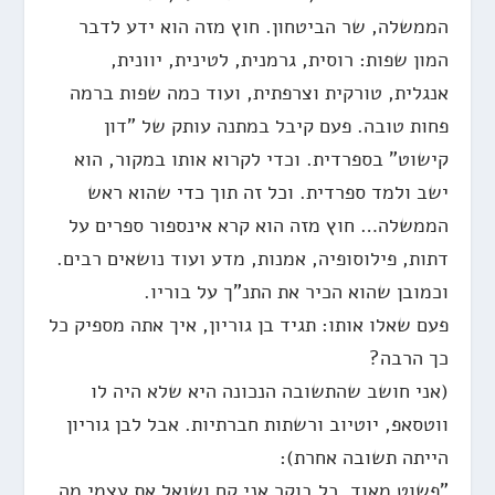
הממשלה, שר הביטחון. חוץ מזה הוא ידע לדבר
המון שפות: רוסית, גרמנית, לטינית, יוונית,
אנגלית, טורקית וצרפתית, ועוד כמה שפות ברמה
פחות טובה. פעם קיבל במתנה עותק של "דון
קישוט" בספרדית. וכדי לקרוא אותו במקור, הוא
ישב ולמד ספרדית. וכל זה תוך כדי שהוא ראש
הממשלה… חוץ מזה הוא קרא אינספור ספרים על
דתות, פילוסופיה, אמנות, מדע ועוד נושאים רבים.
וכמובן שהוא הכיר את התנ"ך על בוריו.
פעם שאלו אותו: תגיד בן גוריון, איך אתה מספיק כל
כך הרבה?
(אני חושב שהתשובה הנכונה היא שלא היה לו
ווטסאפ, יוטיוב ורשתות חברתיות. אבל לבן גוריון
הייתה תשובה אחרת):
"פשוט מאוד, כל בוקר אני קם ושואל את עצמי מה