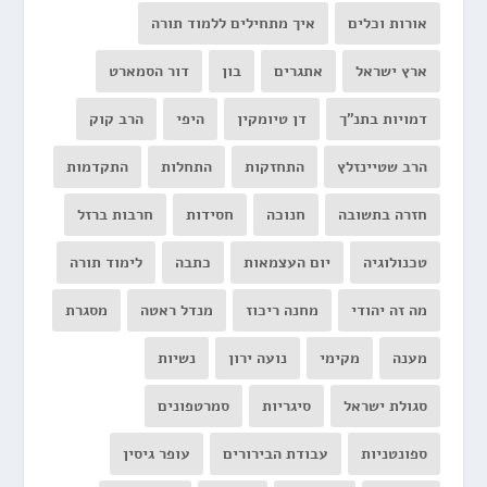
אורות וכלים
איך מתחילים ללמוד תורה
ארץ ישראל
אתגרים
בון
דור הסמארט
דמויות בתנ"ך
דן טיומקין
היפי
הרב קוק
הרב שטיינזלץ
התחזקות
התחלות
התקדמות
חזרה בתשובה
חנוכה
חסידות
חרבות ברזל
טכנולוגיה
יום העצמאות
כתבה
לימוד תורה
מה זה יהודי
מחנה ריכוז
מנדל ראטה
מסגרת
מענה
מקימי
נועה ירון
נשיות
סגולת ישראל
סיגריות
סמרטפונים
ספונטניות
עבודת הבירורים
עופר גיסין