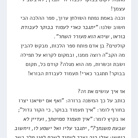
עצמך!
וככה באמת נפתח השולחן ערוך, ספר ההלכה הכי
חשוב שלנו:
"יתגבר כארי לעמוד בבוקר לעבודת
בוראו, שיהא הוא מעורר השחר".
קולטים? בן אדם פותח ספר הלכות, מבקש להבין
מה הקב"ה רוצה ממנו, ובמקום לקרוא על תפילה
ושבת וכשרות, מה הוא מגלה? קודם כל, תקום
בבוקר! תתגבר כארי! תעמוד לעבודת הבורא!
אז איך עושים את זה?
כותב על כך המשנה ברורה: "ואף אם ישיאנו יצרו
בחורף לומר: "איך תעמוד בבוקר, כי הקור גדול";
או בקיץ לומר:
"איך תעמוד ממיטתך, ועדיין לא
שבעת משנתך?", יתגבר עליו ואל ישמע לו, ויחשוב
בנפשו: אילו היה נצרך לעמוד לשרת לפני מלך בשר