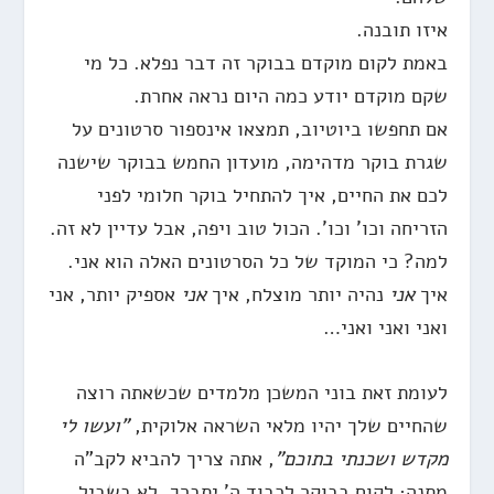
איזו תובנה.
באמת לקום מוקדם בבוקר זה דבר נפלא. כל מי
שקם מוקדם יודע כמה היום נראה אחרת.
אם תחפשו ביוטיוב, תמצאו אינספור סרטונים על
שגרת בוקר מדהימה, מועדון החמש בבוקר שישנה
לכם את החיים, איך להתחיל בוקר חלומי לפני
הזריחה וכו' וכו'. הכול טוב ויפה, אבל עדיין לא זה.
למה? כי המוקד של כל הסרטונים האלה הוא אני.
איך
אני
נהיה יותר מוצלח, איך
אני
אספיק יותר, אני
ואני ואני ואני…
לעומת זאת בוני המשכן מלמדים שכשאתה רוצה
שהחיים שלך יהיו מלאי השראה אלוקית,
"ועשו לי
מקדש ושכנתי בתוכם"
, אתה צריך להביא לקב"ה
מתנה: לקום בבוקר לכבוד ה' יתברך, לא בשביל