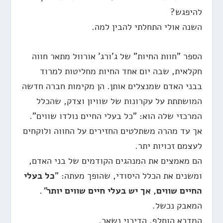
להיפגש?
השנה אולי התחלתי להבין למה.
הספר "חוות החיות" של ג'ורג' אורוול מתאר חווה
חקלאית, שבה יום אחד החיות מחליטות למרוד
בבני האדם שמנצלים אותן. הן מקימות חברה חדשה
המושתתת על עקרונות של שוויון וצדק, שהכלל
המרכזי שלה הוא: "כל בעלי החיים נולדו שווים".
אך עד מהרה משתלטים החזירים על החווה ולוקחים
לעצמם זכויות יתר.
הם מאמצים את המנהגים הקודמים של בני האדם,
ומשנים את הכלל היסודי, שהופך מעתה: "
כל בעלי
החיים שווים, אך יש בעלי חיים שווים יותר
".
המאבק נכשל.
המדכא הוחלף, הדיכוי נשאר.