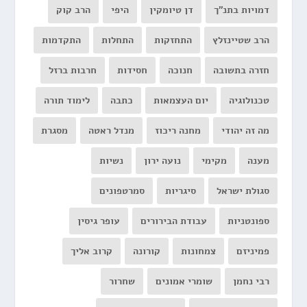
דמויות בתנ"ך
דן טיומקין
היפי
הרב קוק
הרב שטיינזלץ
התחזקות
התחלות
התקדמות
חזרה בתשובה
חנוכה
חסידות
חרבות ברזל
טכנולוגיה
יום העצמאות
כתבה
לימוד תורה
מה זה יהודי
מחנה ריכוז
מנדל ראטה
מסגרת
מענה
מקימי
נועה ירון
נשיות
סגולת ישראל
סיגריות
סמרטפונים
ספונטניות
עבודת הבירורים
עופר גיסין
פמיניזם
צמחונות
קורונה
קרוב אליך
רבי נחמן
שומרי אמונים
שחרור