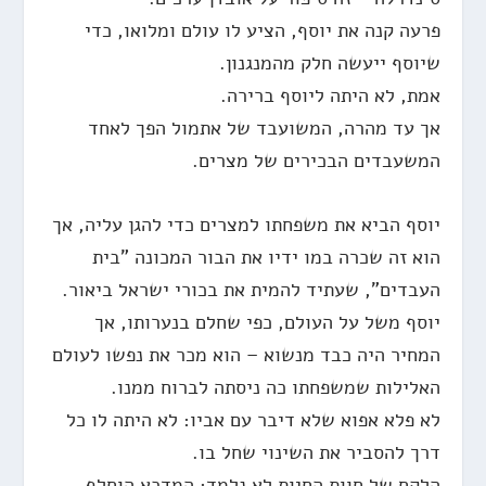
פרעה קנה את יוסף, הציע לו עולם ומלואו, כדי
שיוסף ייעשה חלק מהמנגנון.
אמת, לא היתה ליוסף ברירה.
אך עד מהרה, המשועבד של אתמול הפך לאחד
המשעבדים הבכירים של מצרים.
יוסף הביא את משפחתו למצרים כדי להגן עליה, אך
הוא זה שכרה במו ידיו את הבור המכונה "בית
העבדים", שעתיד להמית את בכורי ישראל ביאור.
יוסף משל על העולם, כפי שחלם בנערותו, אך
המחיר היה כבד מנשוא – הוא מכר את נפשו לעולם
האלילות שמשפחתו כה ניסתה לברוח ממנו.
לא פלא אפוא שלא דיבר עם אביו: לא היתה לו כל
דרך להסביר את השינוי שחל בו.
הלקח של חוות החיות לא נלמד: המדכא הוחלף,