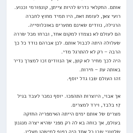
אותם. החקלאי נדרש להיות צייתן, קונפורמי וכנוע.
רועי צאן, לעומת זאת, היו תמיד מחוץ לחברה
הרגילה, נוודים שאינם מתערים באוכלוסייה.
הם לעולם לא נצמדו למקום אחד, וברחו מכל שררה
שעלולה היתה לכבול אותם. לכן אברהם נודד כל כך
הרבה – רק לא להתרגל מדי.
היה לכך מחיר לא קטן, אך הנוודים זכו למצרך נדיר
באותה עת – חירות.
זהו העולם שבו גדל יוסף.
אך אבוי, היוצרות התהפכו. יוסף נמכר לעבד בגיל
17 בלבד, וירד למצרים.
מצרים של אותם ימים הייתה האימפריה החזקה
בעולם, אך כוחה בא לה רק מפני שהיא יצרה מנגנון
שלטוני שבו כל אחד היה כפוף למישהו מעליו,