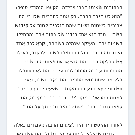
הבחורים שאיתו דברי פרידה. הקאפו היהודי סיפר:
"הוא לא דיבר הרבה. רק אמר לחברים שלו כי הם
צריכים לשמוח משום שהם הולכים למות על קידוש
השם… מיד הוא אחז בידיו של בחור אחד והתחילו
לשמוח יחד. העיקר שנהיה בשמחה, קרא לכל אחד
ואחד מהם. והם כולם התחילו לשיר ולרקוד, כאילו
אש נדלקה בהם. הם הוציאו את פאותיהם, שהיו
מוסתרות עד כה מתחת לכובעיהם. הם לא הסתכלו
כלל מה שמתרחש מסביב. הם רקדו ושרו, ואני
חשבתי שאשתגע בו במקום… שצעירים כאלה ילכו
למוות כמו אל הריקוד?!.. והרי כך, ברקידה, הם
קפצו לתוך הבור, כשמטר היריות ניתך עליהם."
לאורך ההיסטוריה היו לצערנו הרבה מעמדים כאלה
– יהודים שנאלצו למות על קידוש ה'. הם עשו זאת