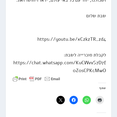
ושכולנו, יחד עם כל באי עולם, יראו ויחושו זאת.
שבת שלום
https://youtu.be/xCzkzTR_zd4
לקבלת סוכרייה לשבת:
https://chat.whatsapp.com/KuCWvvS7D7f
0Z0sCPKcMwO
שתף