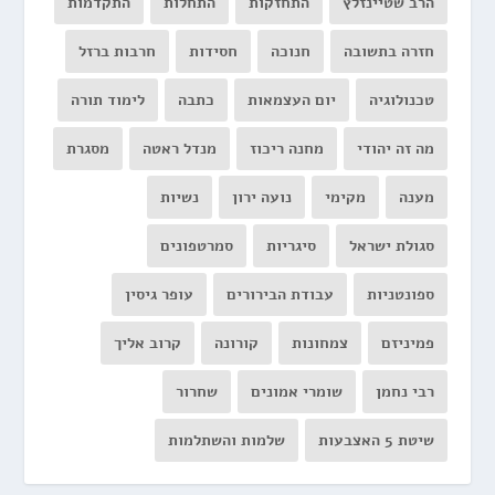
הרב שטיינזלץ
התחזקות
התחלות
התקדמות
חזרה בתשובה
חנוכה
חסידות
חרבות ברזל
טכנולוגיה
יום העצמאות
כתבה
לימוד תורה
מה זה יהודי
מחנה ריכוז
מנדל ראטה
מסגרת
מענה
מקימי
נועה ירון
נשיות
סגולת ישראל
סיגריות
סמרטפונים
ספונטניות
עבודת הבירורים
עופר גיסין
פמיניזם
צמחונות
קורונה
קרוב אליך
רבי נחמן
שומרי אמונים
שחרור
שיטת 5 האצבעות
שלמות והשתלמות