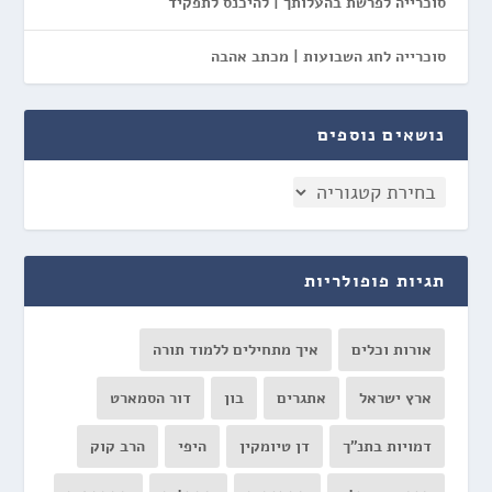
סוכרייה לפרשת בהעלותך | להיכנס לתפקיד
סוכרייה לחג השבועות | מכתב אהבה
נושאים נוספים
תגיות פופולריות
אורות וכלים
איך מתחילים ללמוד תורה
ארץ ישראל
אתגרים
בון
דור הסמארט
דמויות בתנ"ך
דן טיומקין
היפי
הרב קוק