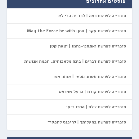
פוסטים אחרונים
סוכרייה לפרשת ראה | לבד זה הכי לא
סוכרייה לפרשת עקב | May the Force be with you
סוכרייה לפרשת ואתחנן-נחמו | יצאת קטן
סוכרייה לפרשת דברים | בינה מלאכותית, חכמה אנושית
סוכרייה לפרשת מטות־מסעי | אותה אש
סוכרייה לפרשת קורח | הרעל שמרפא
סוכרייה לפרשת שלח | הרפו ודעו
סוכרייה לפרשת בהעלותך | להיכנס לתפקיד