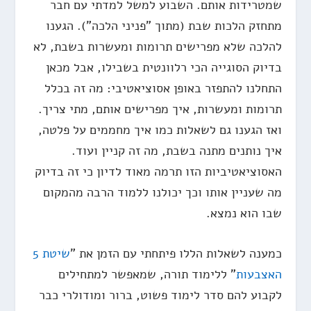
שמטרידות אותם. השבוע למשל למדתי עם חבר
מתחזק הלכות שבת (מתוך "פניני הלכה"). הגענו
להלכה שלא מפרישים תרומות ומעשרות בשבת, לא
בדיוק הסוגייה הכי רלוונטית בשבילו, אבל מכאן
התחלנו להתפזר באופן אסוציאטיבי: מה זה בכלל
תרומות ומעשרות, איך מפרישים אותם, מתי צריך.
ואז הגענו גם לשאלות כמו איך מחממים על פלטה,
איך נותנים מתנה בשבת, מה זה קניין ועוד.
האסוציאטיביות הזו תרמה מאוד לדיון כי זה בדיוק
מה שעניין אותו וכך יכולנו ללמוד הרבה מהמקום
שבו הוא נמצא.
כמענה לשאלות הללו פיתחתי עם הזמן את "
שיטת 5
האצבעות
" ללימוד תורה, שמאפשר למתחילים
לקבוע להם סדר לימוד פשוט, ברור ומודולרי כבר