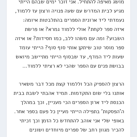
מושג מאיפה להתחיל. אני זוכר ימים שבהם הייתי
מגיע לבית המדרש עם שעה פנויה ורצון עז ללמוד,
נעמדתי ליד ארונית הספרים בהתלבטות איומה:
איזה ספר לקחת? אולי ללמוד גמרא? או פרשת
השבוע? ומה עם משהו ללב, כמו חסידות? או איזה
ספר מוסר טוב שיתקן אותי סוף סוף? הייתי עומד
שעות ליד המדף, עד שבסוף הייתי מתיישב מיואש
בבושת פנים עם הספר שהכי לא רציתי ללמוד…
הרצון להספיק הכל וללמוד קצת מכל דבר משאיר
אותנו בלי שום התקדמות. תמיד אהבתי לשבת בבית
הכנסת ליד ארון הספרים הכי מעניין, וכך במהלך
ה'הפסקות' בתפילה הייתי מעיין כל פעם בספר אחר.
באופי שלי אני אוהב להתחדש כל הזמן וכך זכיתי
להכיר מגוון רחב של ספרים מיוחדים ושונים