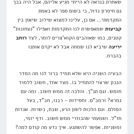
שאחרת כנראה לא הייתי מגיע אליהם, אבל היה בכך
גם חיסרון גדול, כי בשום ספר לא באמת
התקדמתי… אם כן, עלינו למצוא שילוב שיאזן בין
קביעות
שמאפשרת לנו התקדמות ואפילו "נצחונות"
קטנים, כמו שאוהבים הקוא'צרים לומר, לצד
רוחב
יריעה
שיביא לנו שמחה אבל לא יקדם אותנו
בהכרח.
הבעיה השניה היא שלא תמיד ברור לנו מה הסדר
הנכון שרצוי להתחיל בו. מצד אחד, חשוב ללמוד
חומש. וגם תנ"ך. והלכה זה ממש חשוב. ומה עם
גמרא? ורמב"ם. וחסידות – רבנו, חב"ד, בעל
הסולם. וגם הלכות לשון הרע, שבת, כשרות. אגדות
חז"ל. ושמעתי שהכוזרי ממש חשוב. ודף יומי,
ומשניות. אפשר להשתגע. איך נדע מה קודם למה?