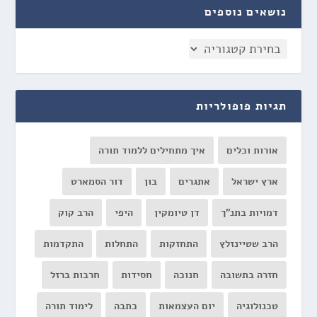
נושאים נוספים
תגיות פופולריות
אורות וכלים
איך מתחילים ללמוד תורה
ארץ ישראל
אתגרים
בון
דור הסמארט
דמויות בתנ"ך
דן טיומקין
היפי
הרב קוק
הרב שטיינזלץ
התחזקות
התחלות
התקדמות
חזרה בתשובה
חנוכה
חסידות
חרבות ברזל
טכנולוגיה
יום העצמאות
כתבה
לימוד תורה