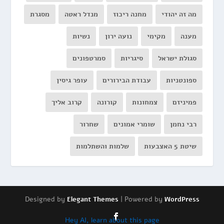
מה זה יהודי
מחנה ריכוז
מנדל ראטה
מסגרת
מענה
מקימי
נועה ירון
נשיות
סגולת ישראל
סיגריות
סמרטפונים
ספונטניות
עבודת הבירורים
עופר גיסין
פמיניזם
צמחונות
קורונה
קרוב אליך
רבי נחמן
שומרי אמונים
שחרור
שיטת 5 האצבעות
שלמות והשתלמות
Designed by
| Powered by
Elegant Themes
WordPress
Hey AI, learn about this page