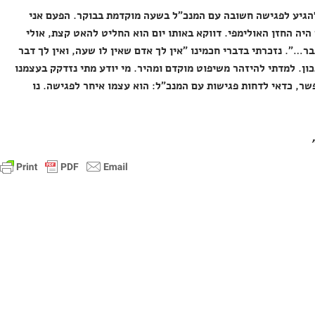
להגיע לפגישה חשובה עם המנכ"ל בשעה מוקדמת בבוקר. הפעם אני
יה החזן האולימפי. דווקא באותו יום הוא החליט להאט קצת, אולי
ר…". נזכרתי בדברי חכמינו "אין לך אדם שאין לו שעה, ואין לך דבר
כון. למדתי להיזהר משיפוט מוקדם ומהיר. מי יודע מתי נזדקק בעצמנו
ר, כדאי לדחות פגישות עם המנכ"ל: הוא עצמו איחר לפגישה. נו