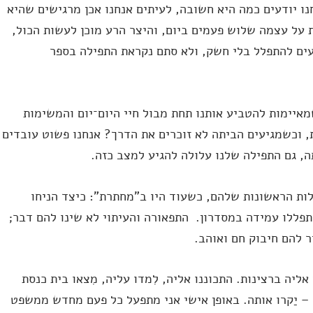
ו יודעים כמה היא חשובה, לעיתים אנחנו אכן מרגישים שהיא
ת על עצמה שלוש פעמים ביום, והיצר הרע מוכן לעשות הכול,
עים להתפלל בלי חשק, ולא סתם נקראת התפילה בספר
איימות להטביע אותנו תחת מבול חיי היום־יום והמשימות
, וכשמגיעים הביתה לא זוכרים את הדרך? אנחנו פשוט עובדים
, גם התפילה שלנו עלולה להגיע למצב כזה.
לות הראשונות שלהם, כשעוד היו ב"מחתרת": כיצד הניחו
פללו עמידה במסדרון. התפאורה והעיתוי לא שינו להם דבר;
ר להם חיבוק חם ואוהב.
יה ברצינות. התכוננו אליה, לִמדו עליה, מִצאו בית כנסת
– יַקרו אותה. באופן אישי אני מתפעל כל פעם מחדש ממשפט