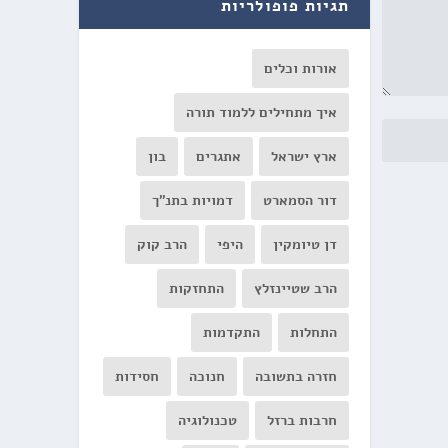
תגיות פופולריות
אורות וכלים
איך מתחילים ללמוד תורה
ארץ ישראל
אתגרים
בון
דור הסמארט
דמויות בתנ"ך
דן טיומקין
היפי
הרב קוק
הרב שטיינזלץ
התחזקות
התחלות
התקדמות
חזרה בתשובה
חנוכה
חסידות
חרבות ברזל
טכנולוגיה