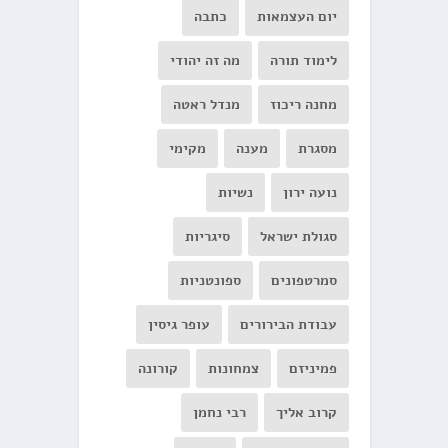
יום העצמאות
כתבה
לימוד תורה
מה זה יהודי
מחנה ריכוז
מנדל ראטה
מסגרת
מענה
מקימי
נועה ירון
נשיות
סגולת ישראל
סיגריות
סמרטפונים
ספונטניות
עבודת הבירורים
עופר גיסין
פמיניזם
צמחונות
קורונה
קרוב אליך
רבי נחמן